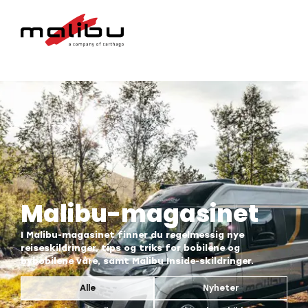
Malibu-magasinet
I Malibu-magasinet finner du regelmessig nye
reiseskildringer, tips og triks for bobilene og
bybobilene våre, samt Malibu Inside-skildringer.
Alle
Nyheter