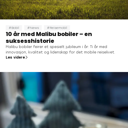
Bobil
News
Reisemobil
10 år med Malibu bobiler – en
suksesshistorie
Malibu bobiler feirer et spesielt jubileum i år: Ti år med
innovasjon, kvalitet og lidenskap for det mobile reiselivet.
Les videre