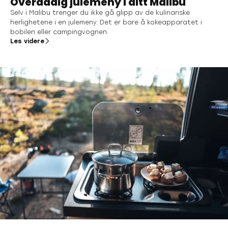
Overdådig julemeny i ditt Malibu
Selv i Malibu trenger du ikke gå glipp av de kulinariske
herlighetene i en julemeny. Det er bare å kokeapparatet i
bobilen eller campingvognen.
Les videre