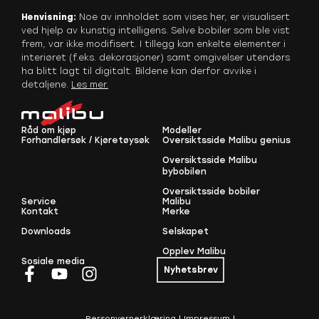
Henvisning:
Noe av innholdet som vises her, er visualisert
ved hjelp av kunstig intelligens. Selve bobiler som ble vist
frem, var ikke modifisert. I tillegg kan enkelte elementer i
interiøret (f.eks. dekorasjoner) samt omgivelser utendørs
ha blitt lagt til digitalt. Bildene kan derfor avvike i
detaljene.
Les mer
.
Råd om kjøp
Modeller
Forhandlersøk / Kjøretøysøk
Oversiktsside Malibu genius
Oversiktsside Malibu
bybobilen
Oversiktsside bobiler
Service
Malibu
Kontakt
Merke
Downloads
Selskapet
Opplev Malibu
Sosiale media
Nyhetsbrev
Personvernerklæring
Impressum