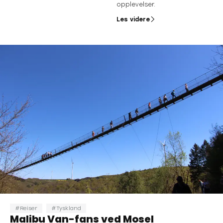
opplevelser.
Les videre
Reiser
Tyskland
Malibu Van-fans ved Mosel