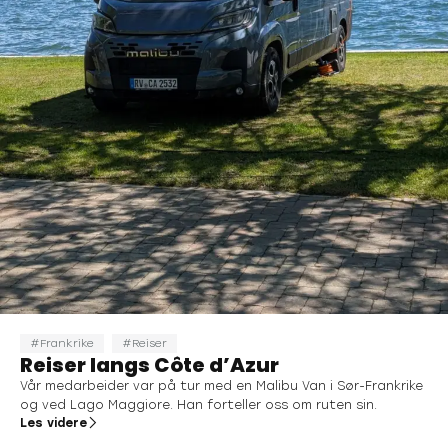
Frankrike
Reiser
Reiser langs Côte d’Azur
Vår medarbeider var på tur med en Malibu Van i Sør-Frankrike
og ved Lago Maggiore. Han forteller oss om ruten sin.
Les videre