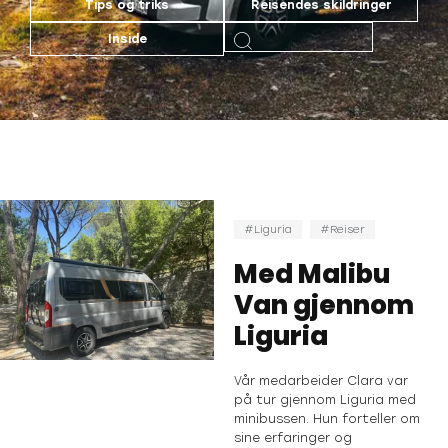
Tips og triks
Reisendes skildringer
Inside
Liguria
Reiser
Med Malibu
Van gjennom
Liguria
Vår medarbeider Clara var
på tur gjennom Liguria med
minibussen. Hun forteller om
sine erfaringer og