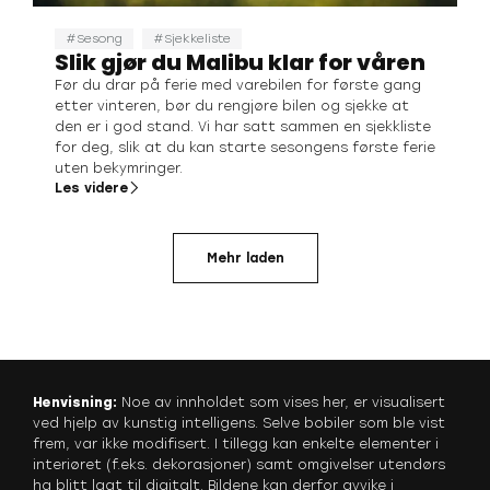
Sesong
Sjekkeliste
Slik gjør du Malibu klar for våren
Før du drar på ferie med varebilen for første gang
etter vinteren, bør du rengjøre bilen og sjekke at
den er i god stand. Vi har satt sammen en sjekkliste
for deg, slik at du kan starte sesongens første ferie
uten bekymringer.
Les videre
Mehr laden
Henvisning:
Noe av innholdet som vises her, er visualisert
ved hjelp av kunstig intelligens. Selve bobiler som ble vist
frem, var ikke modifisert. I tillegg kan enkelte elementer i
interiøret (f.eks. dekorasjoner) samt omgivelser utendørs
ha blitt lagt til digitalt. Bildene kan derfor avvike i