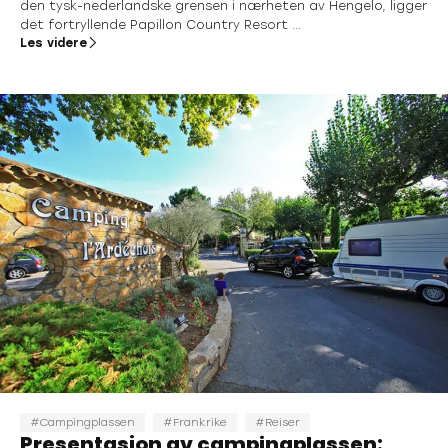
den tysk-nederlandske grensen i nærheten av Hengelo, ligger
det fortryllende Papillon Country Resort ...
Les videre
Campingplassen
Frankrike
Reiser
Presentasjon av campingplassen: