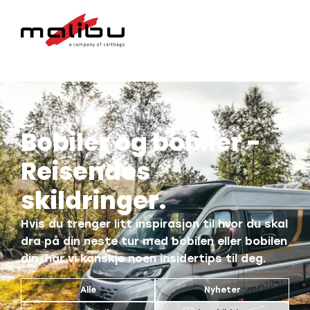
Bobiler og bobiler -
Reisendes
skildringer.
Hvis du trenger litt inspirasjon til hvor du skal
dra på din neste tur med bobilen eller bobilen
din, har vi kanskje noen insidertips til deg.
Alle
Nyheter