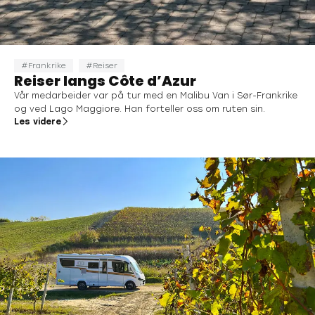
Frankrike
Reiser
Reiser langs Côte d’Azur
Vår medarbeider var på tur med en Malibu Van i Sør-Frankrike
og ved Lago Maggiore. Han forteller oss om ruten sin.
Les videre