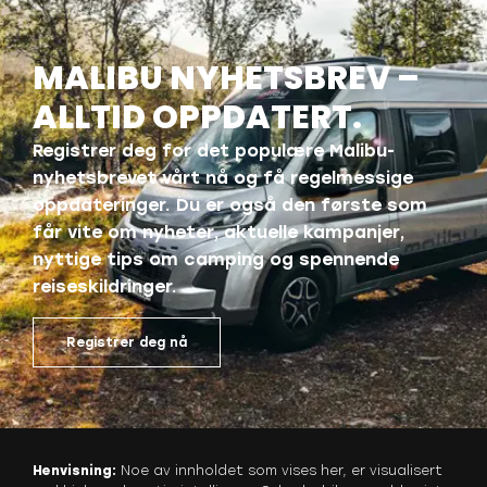
MALIBU NYHETSBREV –
ALLTID OPPDATERT.
Registrer deg for det populære Malibu-
nyhetsbrevet vårt nå og få regelmessige
oppdateringer. Du er også den første som
får vite om nyheter, aktuelle kampanjer,
nyttige tips om camping og spennende
reiseskildringer.
Registrer deg nå
Henvisning:
Noe av innholdet som vises her, er visualisert