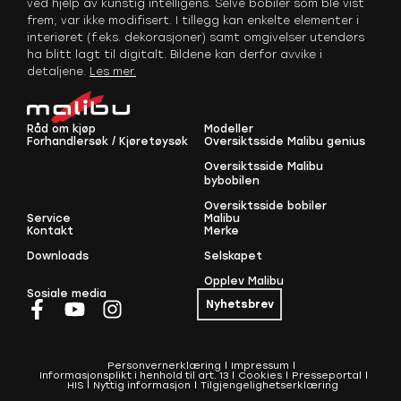
ved hjelp av kunstig intelligens. Selve bobiler som ble vist
frem, var ikke modifisert. I tillegg kan enkelte elementer i
interiøret (f.eks. dekorasjoner) samt omgivelser utendørs
ha blitt lagt til digitalt. Bildene kan derfor avvike i
detaljene.
Les mer
.
Råd om kjøp
Modeller
Forhandlersøk / Kjøretøysøk
Oversiktsside Malibu genius
Oversiktsside Malibu
bybobilen
Oversiktsside bobiler
Service
Malibu
Kontakt
Merke
Downloads
Selskapet
Opplev Malibu
Sosiale media
Nyhetsbrev
Personvernerklæring
Impressum
Informasjonsplikt i henhold til art. 13
Cookies
Presseportal
HIS
Nyttig informasjon
Tilgjengelighetserklæring