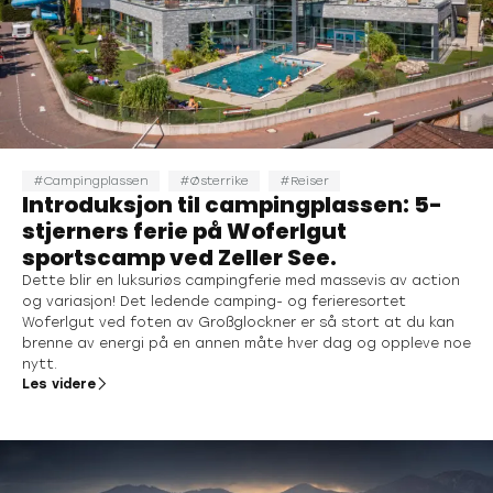
Campingplassen
Østerrike
Reiser
Introduksjon til campingplassen: 5-
stjerners ferie på Woferlgut
sportscamp ved Zeller See.
Dette blir en luksuriøs campingferie med massevis av action
og variasjon! Det ledende camping- og ferieresortet
Woferlgut ved foten av Großglockner er så stort at du kan
brenne av energi på en annen måte hver dag og oppleve noe
nytt.
Les videre