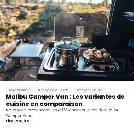
Actualités
table de cuisson
Espace de vie
Malibu Camper Van : Les variantes de
cuisine en comparaison
Nous vous présentons les différentes cuisines des Malibu
Camper Vans.
Lire la suite