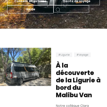
Conseils et astuces
Récits de voyage
Inside
Ligurie
Voyage
À la
découverte
de la Ligurie à
bord du
Malibu Van
Notre collègue Clara