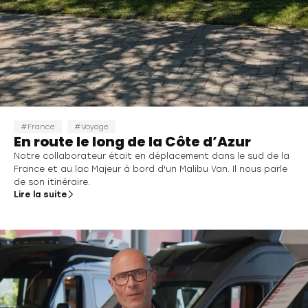
France
Voyage
En route le long de la Côte d’Azur
Notre collaborateur était en déplacement dans le sud de la
France et au lac Majeur à bord d'un Malibu Van. Il nous parle
de son itinéraire.
Lire la suite