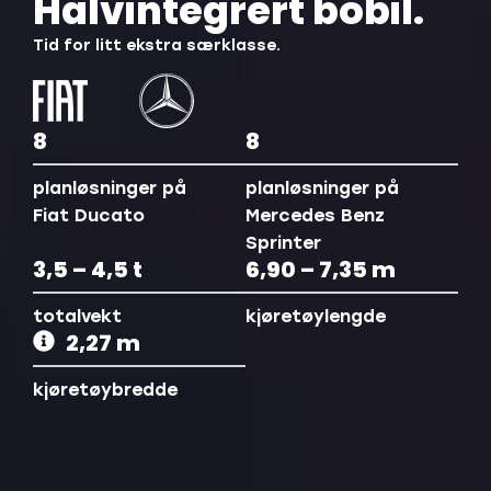
Halvintegrert bobil.
Tid for litt ekstra særklasse.
8
8
planløsninger på
planløsninger på
Fiat Ducato
Mercedes Benz
Sprinter
3,5 – 4,5 t
6,90 – 7,35 m
totalvekt
kjøretøylengde
2,27 m
kjøretøybredde