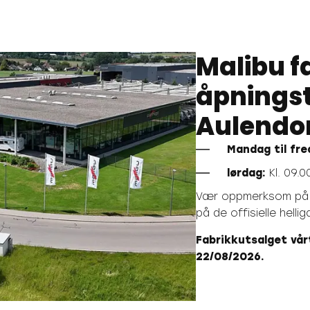
Malibu f
åpningst
Aulendo
Mandag til fre
lørdag:
Kl. 09.00
Vær oppmerksom på a
på de offisielle hel
Fabrikkutsalget vår
22/08/2026.