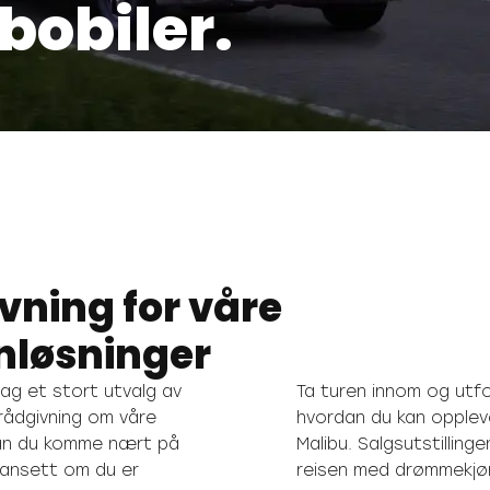
bobiler.
vning for våre
nløsninger
dag et stort utvalg av
Ta turen innom og utfo
 rådgivning om våre
hvordan du kan opplev
 kan du komme nært på
Malibu. Salgsutstillin
uansett om du er
reisen med drømmekjø