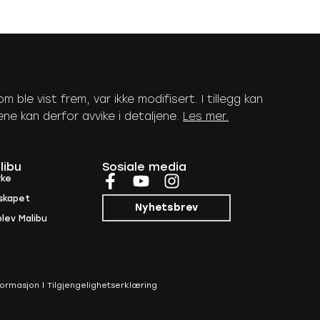
 ble vist frem, var ikke modifisert. I tillegg kan
dene kan derfor avvike i detaljene.
Les mer
.
libu
Sosiale media
rke
skapet
Nyhetsbrev
lev Malibu
nformasjon
Tilgjengelighetserklæring