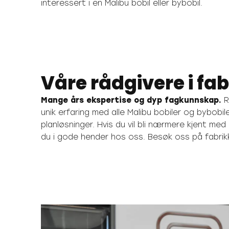
interessert i en Malibu bobil eller bybobil.
Våre rådgivere i fa
Mange års ekspertise og dyp fagkunnskap.
R
Aule
unik erfaring med alle Malibu bobiler og bybobil
en time på forhånd, så kan vi sette av nok tid t
planløsninger. Hvis du vil bli nærmere kjent med 
du i gode hender hos oss. Besøk oss på fabrikk