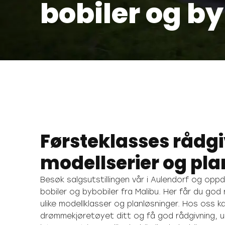
bobiler og by
Førsteklasses rådgi
modellserier og pla
Besøk salgsutstillingen vår i Aulendorf og opp
bobiler og bybobiler fra Malibu. Her får du god
ulike modellklasser og planløsninger. Hos oss
drømmekjøretøyet ditt og få god rådgivning, 