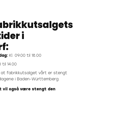
abrikkutsalgets
ider i
rf:
dag:
Kl. 09.00 til 18.00
 til 14.00
t fabrikkutsalget vårt er stengt
ligdagene i Baden-Württemberg.
t vil også være stengt den