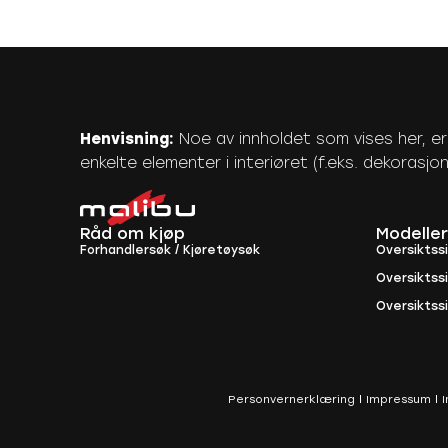
Henvisning:
Noe av innholdet som vises her, er vi
enkelte elementer i interiøret (f.eks. dekorasjon
Råd om kjøp
Modeller
Forhandlersøk / Kjøretøysøk
Oversiktss
Oversiktss
Oversiktssi
Personvernerklæring
Impressum
I