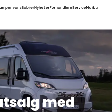
amper vans
Bobiler
Nyheter
Forhandlere
Service
Malibu
utsalg med