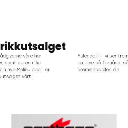
brikkutsalget
ådgiverne våre har
ndorf – vi ser frem til å hilse deg velkommen. Du kan enkelt avtale
er, samt deres ulike
il deg og reservere
din nye Malibu bobil, er
drømmebobilen din.
utsalget vårt i