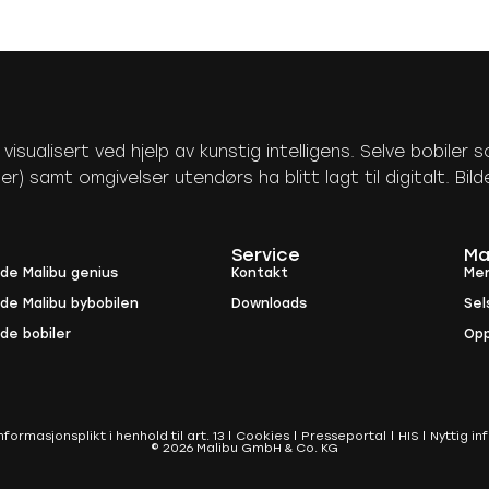
sualisert ved hjelp av kunstig intelligens. Selve bobiler som
er) samt omgivelser utendørs ha blitt lagt til digitalt. Bil
Service
Ma
ide Malibu genius
Kontakt
Me
ide Malibu bybobilen
Downloads
Sel
de bobiler
Opp
nformasjonsplikt i henhold til art. 13
Cookies
Presseportal
HIS
Nyttig i
© 2026 Malibu GmbH & Co. KG