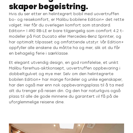
skaper begeistring.
Hvis du ser etter en helintegrert bobil med uovertruffen
bo- og reisekomfort, er Malibu bobilene Edition+ det rette
valget. Her får du overlegen komfort som standard.
Edition+ I 490 RB-LE er bare tilgjengelig som comfort 4.2 t-
modeller på Fiat Ducato eller Mercedes-Benz Sprinter, og
har optimalt tilpasset og omfattende utstyr. Vår Edition+
oppfyller alle ønskene du måtte ha og mer, slik at du får
en behagelig ferie i særklasse.
Et elegant utvendig design, en god romfølelse, et unikt
Malibu førerhus-siktkonsept, uovertruffen oppbevaring i
dobbeltgulvet og mye mer. Selv om den helintegrerte
bobilen Edition+ har mange fordeler og unike egenskaper,
har den også mer enn nok oppbevaringsplass til å ta med
alt du trenger på reisen din. Og den har naturligvis også
plass til alle de gode minnene du garantert vil få på de
uforglemmelige reisene dine.