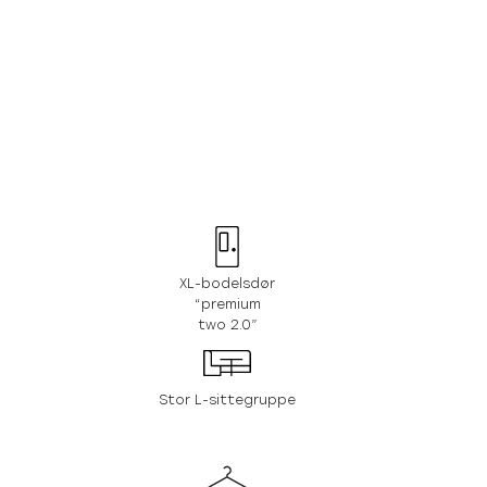
XL-bodelsdør
“premium
two 2.0”
Stor L-sittegruppe