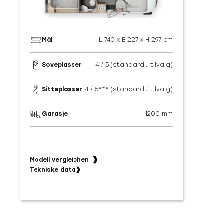
Mål
L 740 x B 227 x H 297 cm
M
Soveplasser
4 / 5 (standard / tilvalg)
S
Sitteplasser
4 / 5*** (standard / tilvalg)
S
Garasje
1200 mm
G
Modell vergleichen
Model
Tekniske data
Tekni