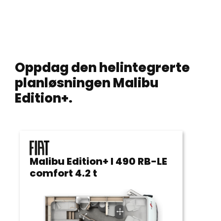
Oppdag den helintegrerte
planløsningen Malibu
Edition+.
Malibu Edition+ I 490 RB-LE
Mal
comfort 4.2 t
com