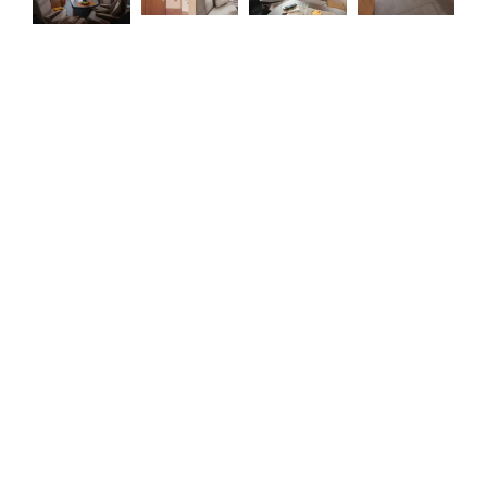
Finn Malibu-
forhandlere i
nærområdet
ditt:
Din nye Malibu Edition+ I
venter allerede på deg. Du
må bare vite hvor. Her
finner du forhandlerne nær
deg.
Søk