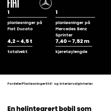
1
1
planløsninger på
planløsninger på
Fiat Ducato
Mercedes Benz
Sprinter
4,2 – 4,5 t
7,40 – 7,52 m
totalvekt
kjøretøylengde
Fordeler
Planløsninger
Stil- og interiørvalg
Interiør
En helintegrert bobil som