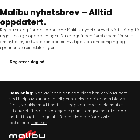
Malibu nyhetsbrev – Alltid
oppdatert.
Registrer deg for det populære Malibu-nyhetsbrevet vårt nå og få
regelmessige oppdateringer. Du er også den første som får vite
om nyheter, aktuelle kampanjer, nyttige tips om camping og
spennende reiseskildringer.
Registrer deg nå
Henvisning:
Noe av innholdet som vises her, er visualisert
ved hjelp av kunstig intelligens. Selve bobiler som ble vist
frem, var ikke modifisert. I tillegg kan enkelte elementer i
interiøret (f.eks. dekorasjoner) samt omgivelser utendørs
ha blitt lagt til digitalt. Bildene kan derfor avvike i
detaljene.
Les mer
.