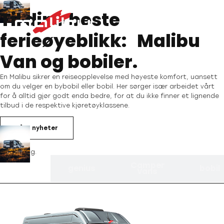
Til dine beste
ferieøyeblikk: Malibu
Van og bobiler.
En Malibu sikrer en reiseopplevelse med høyeste komfort, uansett
om du velger en bybobil eller bobil. Her sørger især arbeidet vårt
for å alltid gjør godt enda bedre, for at du ikke finner et lignende
tilbud i de respektive kjøretøyklassene.
Våre nyheter
Modellvalg.
Camper
genius
genius
bobil
Vans