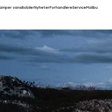
amper vans
Bobiler
Nyheter
Forhandlere
Service
Malibu