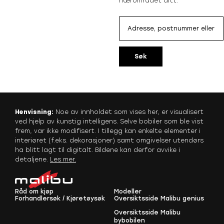
nærområdet ditt.
Søk
Henvisning:
Noe av innholdet som vises her, er visualisert
ved hjelp av kunstig intelligens. Selve bobiler som ble vist
frem, var ikke modifisert. I tillegg kan enkelte elementer i
interiøret (f.eks. dekorasjoner) samt omgivelser utendørs
ha blitt lagt til digitalt. Bildene kan derfor avvike i
detaljene.
Les mer
.
Råd om kjøp
Modeller
Forhandlersøk / Kjøretøysøk
Oversiktsside Malibu genius
Oversiktsside Malibu
bybobilen