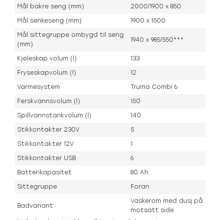
Mål bakre seng (mm)
2000/1900 x 850
Mål senkeseng (mm)
1900 x 1500
Mål sittegruppe ombygd til seng
1940 x 985/550***
(mm)
Kjøleskap volum (l)
133
Fryseskapvolum (l)
12
Varmesystem
Truma Combi 6
Ferskvannsvolum (l)
150
Spillvannstankvolum (l)
140
Stikkontakter 230V
5
Stikkontakter 12V
1
Stikkontakter USB
6
Batterikapasitet
80 Ah
Sittegruppe
Foran
Vaskerom med dusj på
Badvariant
motsatt side