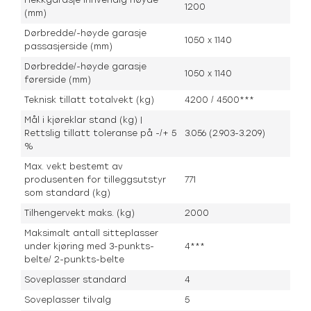
Hekkgarasje innvendig høyde
1200
(mm)
Dørbredde/-høyde garasje
1050 x 1140
passasjerside (mm)
Dørbredde/-høyde garasje
1050 x 1140
førerside (mm)
Teknisk tillatt totalvekt (kg)
4200 / 4500***
Mål i kjøreklar stand (kg) |
Rettslig tillatt toleranse på -/+ 5
3.056 (2.903-3.209)
%
Max. vekt bestemt av
produsenten for tilleggsutstyr
771
som standard (kg)
Tilhengervekt maks. (kg)
2000
Maksimalt antall sitteplasser
under kjøring med 3-punkts-
4***
belte/ 2-punkts-belte
Soveplasser standard
4
Soveplasser tilvalg
5