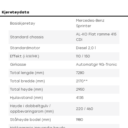
Kjøretøydata
Mercedes-Benz
Basiskjøretøy
Sprinter
AL-KO Flat ramme 415
Standard chassis
CDI
Standardmotor
Diesel 2,0 l
Effekt (i kW/HK)
110 / 150
Girkasse
Automatgir 9G-Tronic
Total lengde (mm)
7280
Total bredde (mm)
2170**
Total høyde (mm)
2950
Hjulavstand (mm)
4135
Høyde i dobbeltgulv /
220 / 460
oppbevaringsrom (mm)
Ståhøyde bodel (mm)
1980