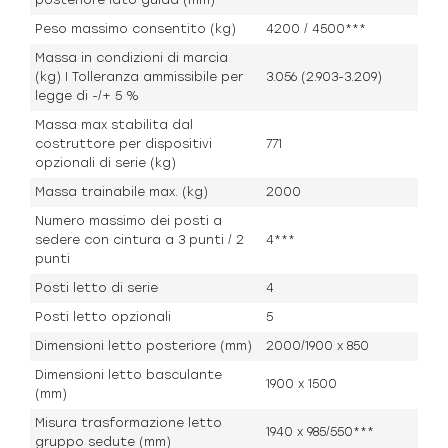
Peso massimo consentito (kg)
4200 / 4500***
Massa in condizioni di marcia
(kg) I Tolleranza ammissibile per
3.056 (2.903-3.209)
legge di -/+ 5 %
Massa max stabilita dal
costruttore per dispositivi
771
opzionali di serie (kg)
Massa trainabile max. (kg)
2000
Numero massimo dei posti a
sedere con cintura a 3 punti / 2
4***
punti
Posti letto di serie
4
Posti letto opzionali
5
Dimensioni letto posteriore (mm)
2000/1900 x 850
Dimensioni letto basculante
1900 x 1500
(mm)
Misura trasformazione letto
1940 x 985/550***
gruppo sedute (mm)