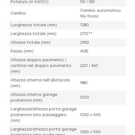
Potenza (in kW/CV)
110 / 150
Cambio automatico
Cambio
9G-Tronic
Lunghezza totale (mm)
7280
Larghezza totale (mm)
2170**
Altezza totale (mm)
2950
Passo (mm)
4135
Altezza doppio pavimento /
cantina nel doppio pavimento
220 / 460
(mm)
Altezza interna nell’abitacolo
1980
(mm)
Altezza interna garage
1200
posteriore (mm)
Larghezza/altezza porta garage
posteriore lato passeggero
1050 x 1140
(mm)
Larghezza/altezza porta garage
1050 x 1140
posteriore lato guida (mm)