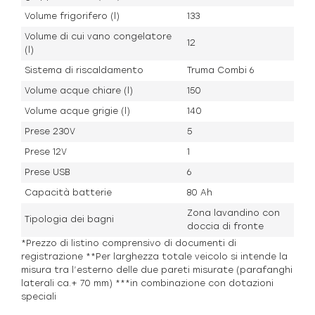
Volume frigorifero (l)
133
Volume di cui vano congelatore
12
(l)
Sistema di riscaldamento
Truma Combi 6
Volume acque chiare (l)
150
Volume acque grigie (l)
140
Prese 230V
5
Prese 12V
1
Prese USB
6
Capacità batterie
80 Ah
Zona lavandino con
Tipologia dei bagni
doccia di fronte
*Prezzo di listino comprensivo di documenti di
registrazione **Per larghezza totale veicolo si intende la
misura tra l’esterno delle due pareti misurate (parafanghi
laterali ca.+ 70 mm) ***in combinazione con dotazioni
speciali