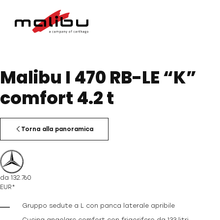
Malibu I 470 RB-LE “K”
comfort 4.2 t
Torna alla panoramica
da
132.760
EUR*
Gruppo sedute a L con panca laterale apribile