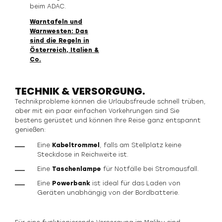
beim ADAC.
Warntafeln und
Warnwesten: Das
sind die Regeln in
Österreich, Italien &
Co.
TECHNIK & VERSORGUNG.
Technikprobleme können die Urlaubsfreude schnell trüben,
aber mit ein paar einfachen Vorkehrungen sind Sie
bestens gerüstet und können Ihre Reise ganz entspannt
genießen:
Eine
Kabeltrommel
, falls am Stellplatz keine
Steckdose in Reichweite ist.
Eine
Taschenlampe
für Notfälle bei Stromausfall.
Eine
Powerbank
ist ideal für das Laden von
Geräten unabhängig von der Bordbatterie.