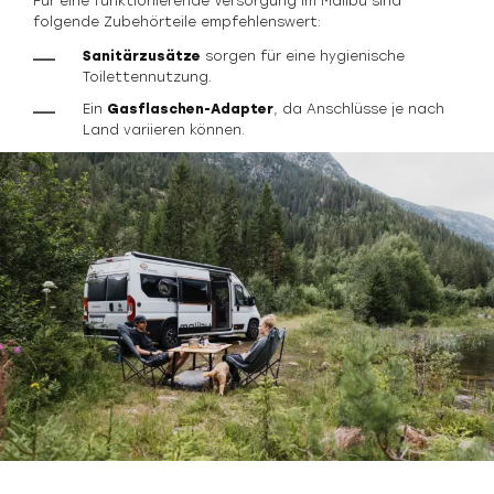
Für eine funktionierende Versorgung im Malibu sind
folgende Zubehörteile empfehlenswert:
Sanitärzusätze
sorgen für eine hygienische
Toilettennutzung.
Ein
Gasflaschen-Adapter
, da Anschlüsse je nach
Land variieren können.