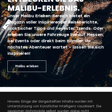
MALIBU-ERLEBNIS.
Unser Malibu Erleben-Bereich bietet ein
Magazin voller inspirierender Reiseberichte,
praktischer Tipps und neuester Trends. Oder
erleben Sie unsere Fahrzeuge live auf Messen,
bei Events oder direkt beim Händler. Ihr
nächstes Abenteuer wartet – lassen Sie sich
inspirieren!
Malibu erleben
Hinweis: Einige der dargestellten Inhalte wurden mit
Unterstützung von Künstlicher Intelligenz visualisiert. Die
gezeigten Wohnmobile selbst wurden dabei nicht