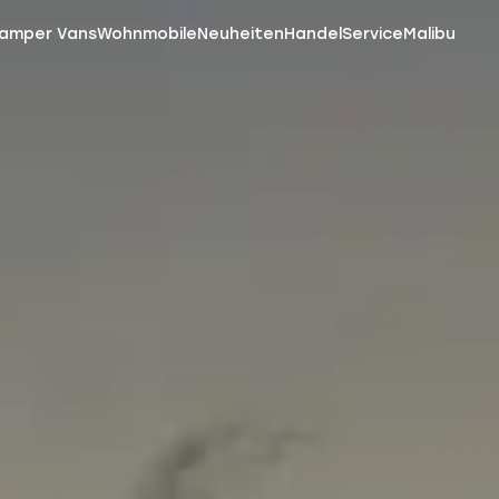
amper Vans
Wohnmobile
Neuheiten
Handel
Service
Malibu