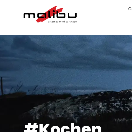
C
#Kochen