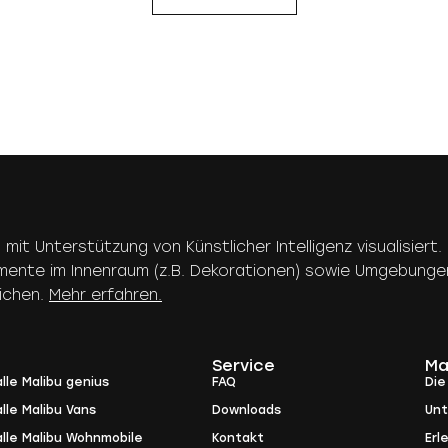
n mit Unterstützung von Künstlicher Intelligenz visualisie
emente im Innenraum (z.B. Dekorationen) sowie Umgebunge
eichen.
Mehr erfahren.
Service
Ma
lle Malibu genius
FAQ
Die
lle Malibu Vans
Downloads
Un
alle Malibu Wohnmobile
Kontakt
Erl