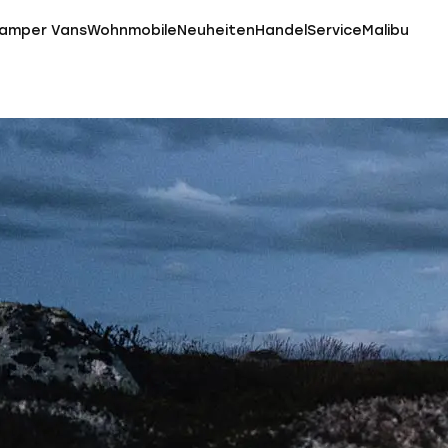
amper Vans
Wohnmobile
Neuheiten
Handel
Service
Malibu