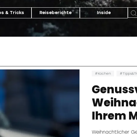
ps & Tricks
Reiseberichte
Inside
Kochen
Tipps&Tr
Genussv
Weihna
Ihrem M
Weihnachtlicher Ge