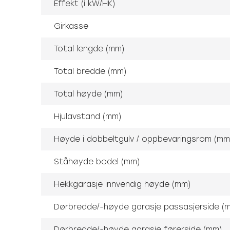
Effekt (i kW/HK)
Girkasse
Total lengde (mm)
Total bredde (mm)
Total høyde (mm)
Hjulavstand (mm)
Høyde i dobbeltgulv / oppbevaringsrom (mm
Ståhøyde bodel (mm)
Hekkgarasje innvendig høyde (mm)
Dørbredde/-høyde garasje passasjerside (
Dørbredde/-høyde garasje førerside (mm)