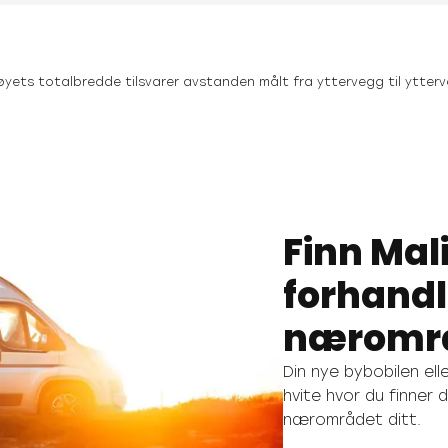
yets totalbredde tilsvarer avstanden målt fra yttervegg til ytterve
Finn Mal
forhandl
nærområd
Din nye bybobilen el
hvite hvor du finner 
nærområdet ditt.