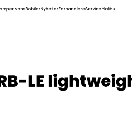
amper vans
Bobiler
Nyheter
Forhandlere
Service
Malibu
RB-LE lightweigh