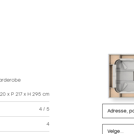
arderobe
720 x P 217 x H 295 cm
4 / 5
4