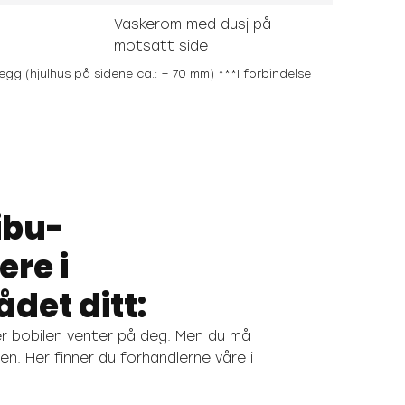
Vaskerom med dusj på
motsatt side
gg (hjulhus på sidene ca.: + 70 mm) ***I forbindelse
ibu-
ere i
et ditt:
ler bobilen venter på deg. Men du må
den. Her finner du forhandlerne våre i