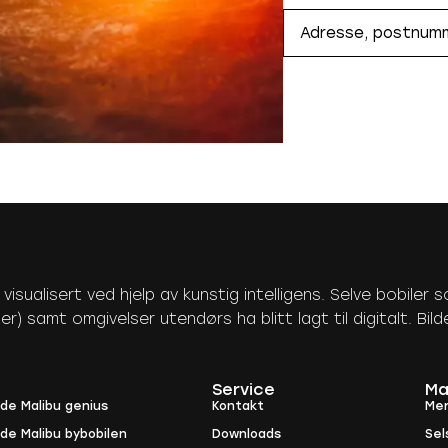
sualisert ved hjelp av kunstig intelligens. Selve bobiler som
er) samt omgivelser utendørs ha blitt lagt til digitalt. Bil
Service
Ma
ide Malibu genius
Kontakt
Me
ide Malibu bybobilen
Downloads
Sel