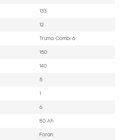
133
12
Truma Combi 6
150
140
5
1
6
80 Ah
Foran