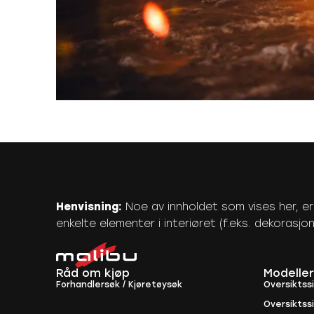
Henvisning:
Noe av innholdet som vises her, er vi
enkelte elementer i interiøret (f.eks. dekorasjon
Råd om kjøp
Modeller
Forhandlersøk / Kjøretøysøk
Oversiktss
Oversiktss