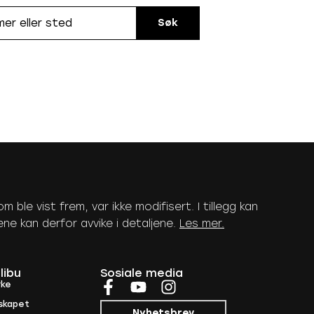
Søk
 ble vist frem, var ikke modifisert. I tillegg kan
dene kan derfor avvike i detaljene.
Les mer
.
libu
Sosiale media
rke
skapet
Nyhetsbrev