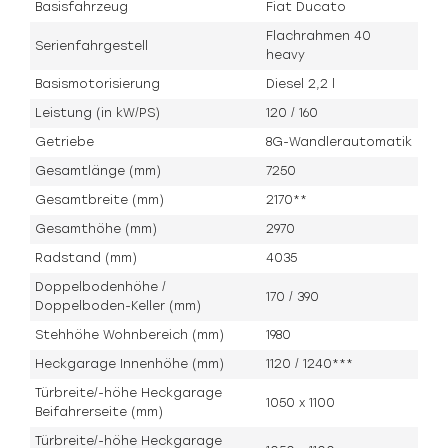
Basisfahrzeug
Fiat Ducato
Flachrahmen 40
Serienfahrgestell
heavy
Basismotorisierung
Diesel 2,2 l
Leistung (in kW/PS)
120 / 160
Getriebe
8G-Wandlerautomatik
Gesamtlänge (mm)
7250
Gesamtbreite (mm)
2170**
Gesamthöhe (mm)
2970
Radstand (mm)
4035
Doppelbodenhöhe /
170 / 390
Doppelboden-Keller (mm)
Stehhöhe Wohnbereich (mm)
1980
Heckgarage Innenhöhe (mm)
1120 / 1240***
Türbreite/-höhe Heckgarage
1050 x 1100
Beifahrerseite (mm)
Türbreite/-höhe Heckgarage