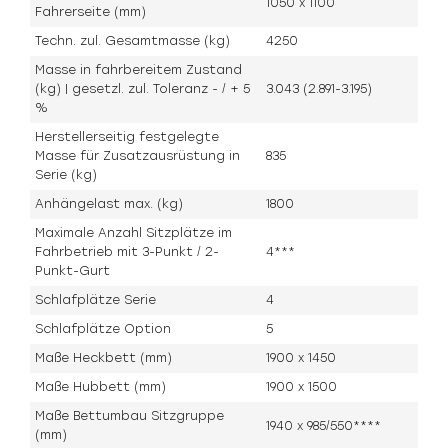
1050 x 1100
Fahrerseite (mm)
Techn. zul. Gesamtmasse (kg)
4250
Masse in fahrbereitem Zustand
(kg) | gesetzl. zul. Toleranz - / + 5
3.043 (2.891-3.195)
%
Herstellerseitig festgelegte
Masse für Zusatzausrüstung in
835
Serie (kg)
Anhängelast max. (kg)
1800
Maximale Anzahl Sitzplätze im
Fahrbetrieb mit 3-Punkt / 2-
4***
Punkt-Gurt
Schlafplätze Serie
4
Schlafplätze Option
5
Maße Heckbett (mm)
1900 x 1450
Maße Hubbett (mm)
1900 x 1500
Maße Bettumbau Sitzgruppe
1940 x 985/550****
(mm)