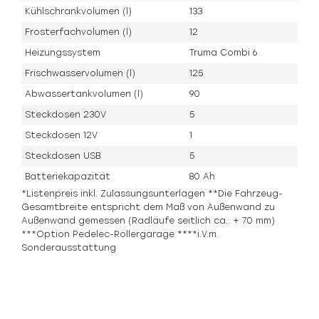
Kühlschrankvolumen (l)
133
Frosterfachvolumen (l)
12
Heizungssystem
Truma Combi 6
Frischwasservolumen (l)
125
Abwassertankvolumen (l)
90
Steckdosen 230V
5
Steckdosen 12V
1
Steckdosen USB
5
Batteriekapazität
80 Ah
*Listenpreis inkl. Zulassungsunterlagen **Die Fahrzeug-
Gesamtbreite entspricht dem Maß von Außenwand zu
Außenwand gemessen (Radläufe seitlich ca.: + 70 mm)
***Option Pedelec-Rollergarage ****i.V.m.
Sonderausstattung