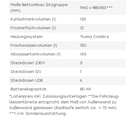
Maße Bettumbau Sitzgruppe
1940 x 985/550***
(mm)
Kühlschrankvolumen (l)
133
Frosterfachvolumen (l)
12
Heizungssystem
Truma Combi 6
Frischwasservolumen (l)
150
Abwassertankvolumen (l)
140
Steckdosen 230V
5
Steckdosen 12V
1
Steckdosen USB
6
Batteriekapazität
80 Ah
*Listenpreis inkl. Zulassungsunterlagen **Die Fahrzeug-
Gesamtbreite entspricht dem Maß von Außenwand zu
Außenwand gemessen (Radläufe seitlich ca.: + 70 mm)
***i.V.m. Sonderausstattung