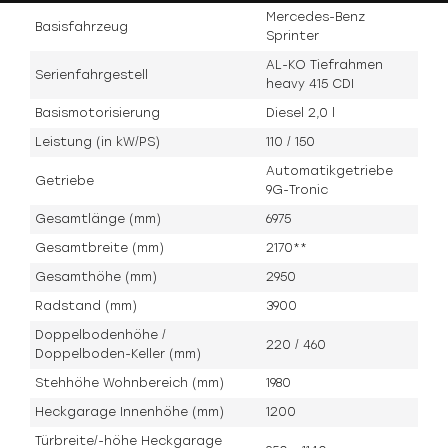
Mercedes-Benz
Basisfahrzeug
Sprinter
AL-KO Tiefrahmen
Serienfahrgestell
heavy 415 CDI
Basismotorisierung
Diesel 2,0 l
Leistung (in kW/PS)
110 / 150
Automatikgetriebe
Getriebe
9G-Tronic
Gesamtlänge (mm)
6975
Gesamtbreite (mm)
2170**
Gesamthöhe (mm)
2950
Radstand (mm)
3900
Doppelbodenhöhe /
220 / 460
Doppelboden-Keller (mm)
Stehhöhe Wohnbereich (mm)
1980
Heckgarage Innenhöhe (mm)
1200
Türbreite/-höhe Heckgarage