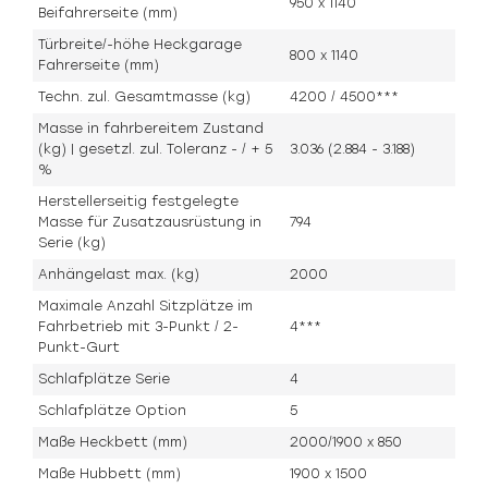
950 x 1140
Beifahrerseite (mm)
Türbreite/-höhe Heckgarage
800 x 1140
Fahrerseite (mm)
Techn. zul. Gesamtmasse (kg)
4200 / 4500***
Masse in fahrbereitem Zustand
(kg) | gesetzl. zul. Toleranz - / + 5
3.036 (2.884 - 3.188)
%
Herstellerseitig festgelegte
Masse für Zusatzausrüstung in
794
Serie (kg)
Anhängelast max. (kg)
2000
Maximale Anzahl Sitzplätze im
Fahrbetrieb mit 3-Punkt / 2-
4***
Punkt-Gurt
Schlafplätze Serie
4
Schlafplätze Option
5
Maße Heckbett (mm)
2000/1900 x 850
Maße Hubbett (mm)
1900 x 1500