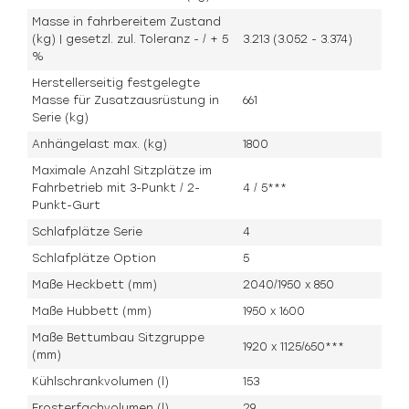
Masse in fahrbereitem Zustand
(kg) | gesetzl. zul. Toleranz - / + 5
3.213 (3.052 - 3.374)
%
Herstellerseitig festgelegte
Masse für Zusatzausrüstung in
661
Serie (kg)
Anhängelast max. (kg)
1800
Maximale Anzahl Sitzplätze im
Fahrbetrieb mit 3-Punkt / 2-
4 / 5***
Punkt-Gurt
Schlafplätze Serie
4
Schlafplätze Option
5
Maße Heckbett (mm)
2040/1950 x 850
Maße Hubbett (mm)
1950 x 1600
Maße Bettumbau Sitzgruppe
1920 x 1125/650***
(mm)
Kühlschrankvolumen (l)
153
Frosterfachvolumen (l)
29