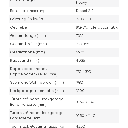
heavy
Basismotorisierung
Diesel 2,2 l
Leistung (in kW/PS)
120 / 160
Getriebe
8G-Wandlerautomatik
Gesamtlänge (mm)
7395
Gesamtbreite (mm)
2270**
Gesamthöhe (mm)
2970
Radstand (mm)
4035
Doppelbodenhöhe /
170 / 390
Doppelboden-Keller (mm)
Stehhöhe Wohnbereich (mm)
1980
Heckgarage Innenhöhe (mm)
1200
Türbreite/-höhe Heckgarage
1050 x 1140
Beifahrerseite (mm)
Türbreite/-höhe Heckgarage
1050 x 1140
Fahrerseite (mm)
Techn. zul. Gesamtmasse (kg)
4250