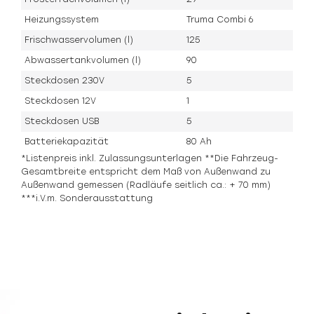
Heizungssystem
Truma Combi 6
Frischwasservolumen (l)
125
Abwassertankvolumen (l)
90
Steckdosen 230V
5
Steckdosen 12V
1
Steckdosen USB
5
Batteriekapazität
80 Ah
*Listenpreis inkl. Zulassungsunterlagen **Die Fahrzeug-
Gesamtbreite entspricht dem Maß von Außenwand zu
Außenwand gemessen (Radläufe seitlich ca.: + 70 mm)
***i.V.m. Sonderausstattung