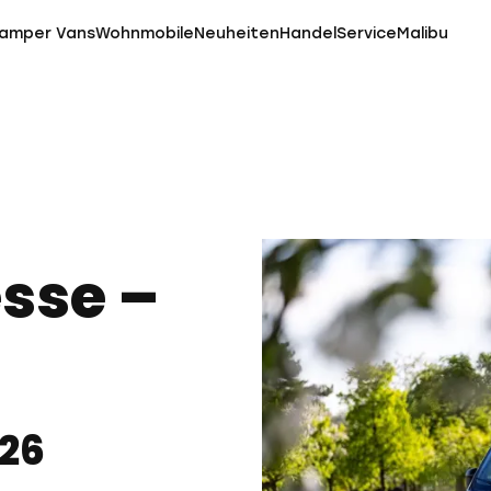
amper Vans
Wohnmobile
Neuheiten
Handel
Service
Malibu
sse –
026