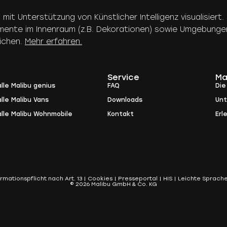
n mit Unterstützung von Künstlicher Intelligenz visualisie
emente im Innenraum (z.B. Dekorationen) sowie Umgebunge
eichen.
Mehr erfahren.
Service
Ma
lle Malibu genius
FAQ
Die
lle Malibu Vans
Downloads
Un
alle Malibu Wohnmobile
Kontakt
Erl
ormationspflicht nach Art. 13
Cookies
Presseportal
HIS
Leichte Sprach
© 2026 Malibu GmbH & Co. KG