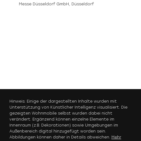
Messe Düsseldorf GmbH,
Düsseldorf
Hinweis: Einige der dargestellten Inhalte wurden mit
Unterstützung von Künstlicher Intelligenz visualisiert. Die
gezeigten Wohnmobile selbst wurden dabei nicht
verändert. Ergänzend können einzelne Elemente im
Innenraum (z.B. Dekorationen) sowie Umgebungen im
Außenbereich digital hinzugefügt worden sein.
Abbildungen können daher in Details abweichen.
Mehr