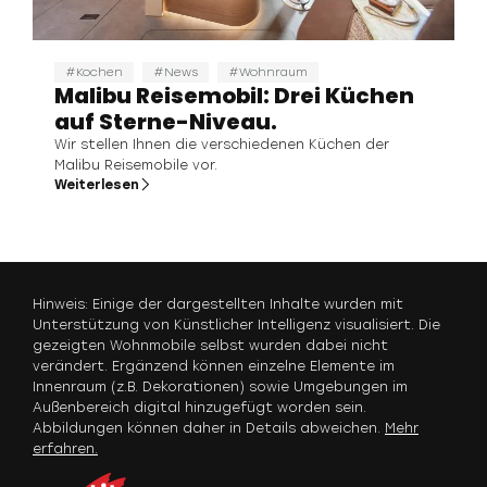
Kochen
News
Wohnraum
Malibu Reisemobil: Drei Küchen
auf Sterne-Niveau.
Wir stellen Ihnen die verschiedenen Küchen der
Malibu Reisemobile vor.
Weiterlesen
Hinweis: Einige der dargestellten Inhalte wurden mit
Unterstützung von Künstlicher Intelligenz visualisiert. Die
gezeigten Wohnmobile selbst wurden dabei nicht
verändert. Ergänzend können einzelne Elemente im
Innenraum (z.B. Dekorationen) sowie Umgebungen im
Außenbereich digital hinzugefügt worden sein.
Abbildungen können daher in Details abweichen.
Mehr
erfahren.