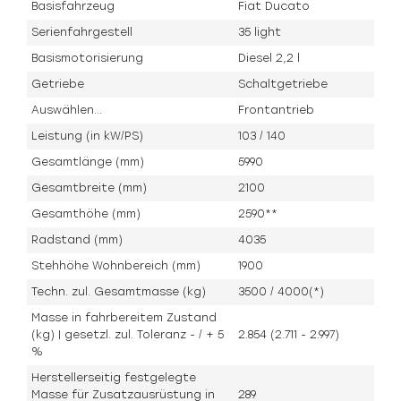
Basisfahrzeug
Fiat Ducato
Serienfahrgestell
35 light
Basismotorisierung
Diesel 2,2 l
Getriebe
Schaltgetriebe
Auswählen...
Frontantrieb
Leistung (in kW/PS)
103 / 140
Gesamtlänge (mm)
5990
Gesamtbreite (mm)
2100
Gesamthöhe (mm)
2590**
Radstand (mm)
4035
Stehhöhe Wohnbereich (mm)
1900
Techn. zul. Gesamtmasse (kg)
3500 / 4000(*)
Masse in fahrbereitem Zustand
(kg) | gesetzl. zul. Toleranz - / + 5
2.854 (2.711 - 2.997)
%
Herstellerseitig festgelegte
Masse für Zusatzausrüstung in
289