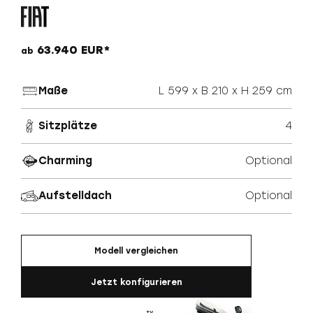
63.940 EUR*
ab
Maße
L 599 x B 210 x H 259 cm
Sitzplätze
4
Charming
Optional
Aufstelldach
Optional
Modell vergleichen
Jetzt konfigurieren