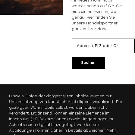
Ihr neues Wohnmobil
wartet schon auf Sie. Sie
müssen nur wissen, wo
genau. Hier finden Sie
unsere Handelspartner
ganz in Ihrer Nähe.
Suchen
Hinweis: Einige der dargestellten Inhalte wurden mit
Unterstützung von Künstlicher Intelligenz visualisiert. Die
gezeigten Wohnmobile selbst wurden dabei nicht
verändert. Ergänzend können einzelne Elemente im
Innenraum (z.B. Dekorationen) sowie Umgebungen im
Außenbereich digital hinzugefügt worden sein.
Abbildungen können daher in Details abweichen.
Mehr