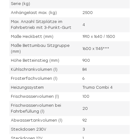
Serie (kg)
Anhängelast max. (kg)
2500
Max. Anzahl Sitzplätze im
4
Fahrbetrieb mit 3-Punkt-Gurt
Maße Heckbett (mm)
1910 x 1640 / 1500
Maße Bettumbau Sitzgruppe
1600 x 1145***
(mm)
Höhe Betteinstieg (mm)
900
Kühlschrankvolumen (l)
84
Frosterfachvolumen (l)
6
Heizungssystem
Truma Combi 4
Frischwasservolumen (l)
100
Frischwasservolumen bei
20
Fahrbefüllung (l)
Abwassertankvolumen (l)
92
Steckdosen 230V
3
Steckdosen 12V
1