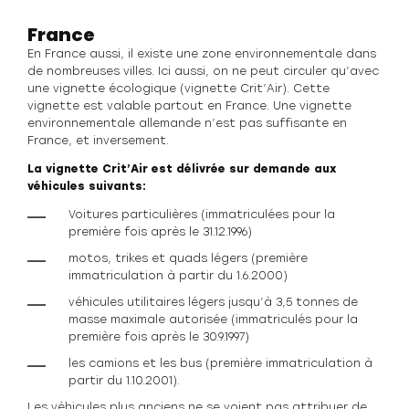
France
En France aussi, il existe une zone environnementale dans
de nombreuses villes. Ici aussi, on ne peut circuler qu’avec
une vignette écologique (vignette Crit’Air). Cette
vignette est valable partout en France. Une vignette
environnementale allemande n’est pas suffisante en
France, et inversement.
La vignette Crit’Air est délivrée sur demande aux
véhicules suivants:
Voitures particulières (immatriculées pour la
première fois après le 31.12.1996)
motos, trikes et quads légers (première
immatriculation à partir du 1.6.2000)
véhicules utilitaires légers jusqu’à 3,5 tonnes de
masse maximale autorisée (immatriculés pour la
première fois après le 30.9.1997)
les camions et les bus (première immatriculation à
partir du 1.10.2001).
Les véhicules plus anciens ne se voient pas attribuer de