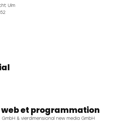
cht Ulm
752
ial
s web et programmation
n GmbH & vierdimensional new media GmbH