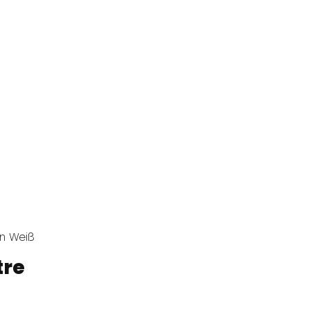
n Weiß
tre