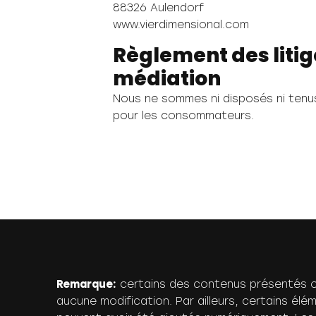
88326 Aulendorf
www.vierdimensional.com
Règlement des liti
médiation
Nous ne sommes ni disposés ni tenus
pour les consommateurs.
Remarque:
certains des contenus présentés ont 
aucune modification. Par ailleurs, certains élé