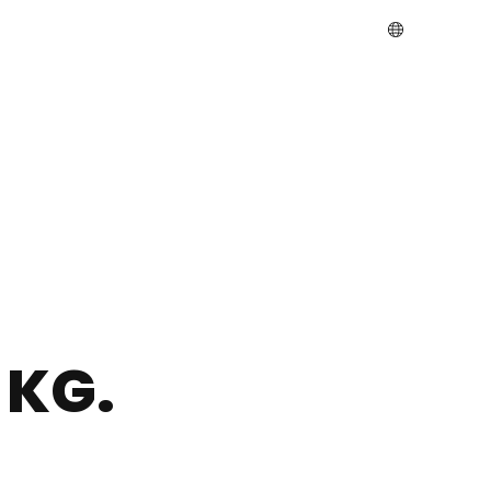
s
 KG.