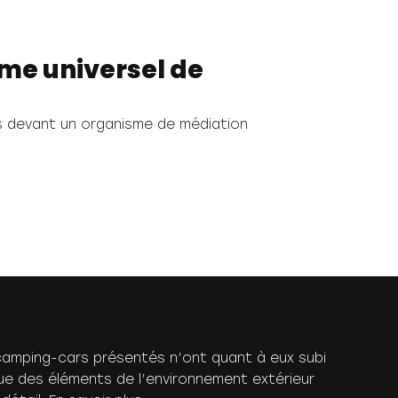
me universel de
es devant un organisme de médiation
es camping-cars présentés n’ont quant à eux subi
 que des éléments de l’environnement extérieur