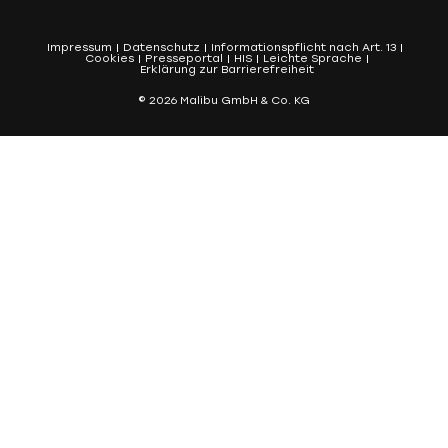
Impressum
Datenschutz
Informationspflicht nach Art. 13
Cookies
Presseportal
HIS
Leichte Sprache
Erklärung zur Barrierefreiheit
© 2026 Malibu GmbH & Co. KG