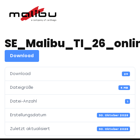
SE_Malibu_TI_26_onlin
Download
Download
29
Dateigröße
4 MB
Datei-Anzahl
1
Erstellungsdatum
30. Oktober 2025
Zuletzt aktualisiert
30. Oktober 2025