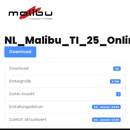
NL_Malibu_TI_25_Onli
Download
Download
46
Dateigröße
4 MB
Datei-Anzahl
1
Erstellungsdatum
22. Januar 2025
Zuletzt aktualisiert
22. Januar 2025