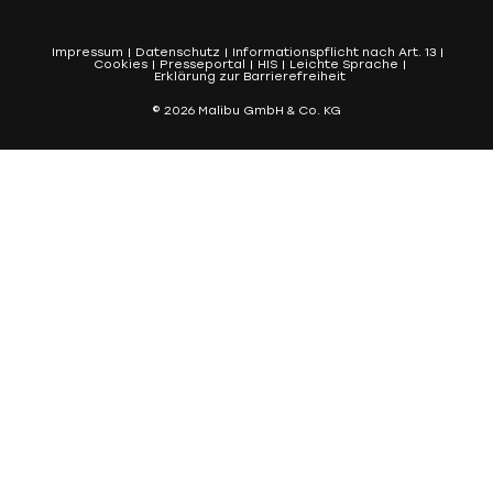
Impressum
Datenschutz
Informationspflicht nach Art. 13
Cookies
Presseportal
HIS
Leichte Sprache
Erklärung zur Barrierefreiheit
© 2026 Malibu GmbH & Co. KG