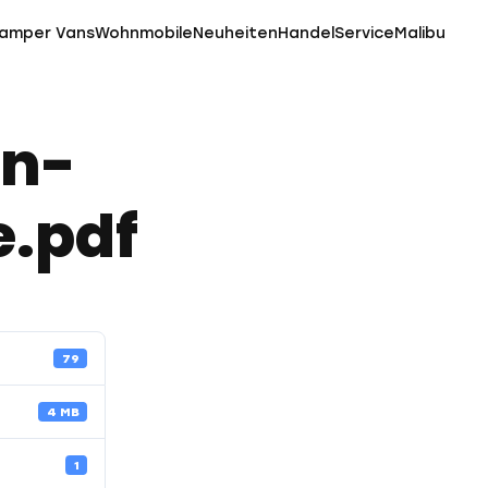
amper Vans
Wohnmobile
Neuheiten
Handel
Service
Malibu
n-
e.pdf
79
4 MB
1