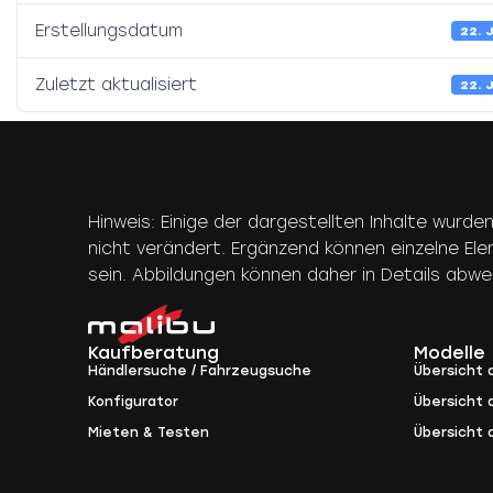
Erstellungsdatum
22. 
Zuletzt aktualisiert
22. 
Hinweis: Einige der dargestellten Inhalte wurde
nicht verändert. Ergänzend können einzelne El
sein. Abbildungen können daher in Details abw
Kaufberatung
Modelle
Händlersuche / Fahrzeugsuche
Übersicht a
Konfigurator
Übersicht a
Mieten & Testen
Übersicht 