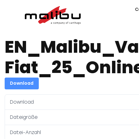
C
EN_Malibu_Va
Fiat_25_Onlin
Download
Download
Dateigröße
Datei-Anzahl