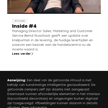
Inside
Inside #4
Managing Director Sales, Marketing and Customer
Service Bernd Wuschack geeft een update over
knelpunten in de levering, de huidige levertijden en
waarom een bezoek aan de handelscentra nu de
moeite waard is.
Lees verder
Aanwijzing:
Een deel van de getoonde inhoud is met
behulp van kunstmatige intelligentie gevisualiseerd. De
getoonde campers zelf zijn daarbij niet aangepast.
Daarnaast kunnen afzonderlijke elementen in het interieur
(bijvoorbeeld decoraties) en omgevingen buiten digitaal
zijn toegevoegd. Afbeeldingen kunnen daarom in details
afwijken.
Meer informatie
.