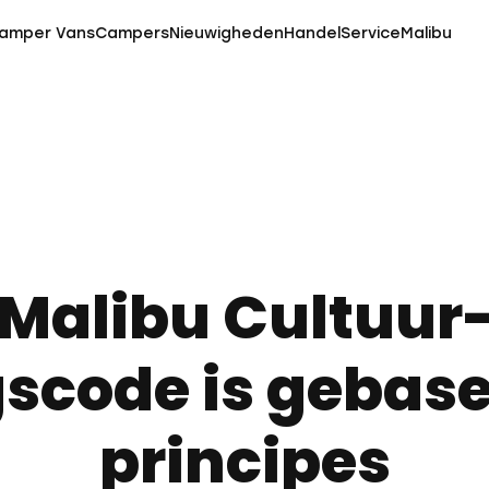
amper Vans
Campers
Nieuwigheden
Handel
Service
Malibu
 Malibu Cultuur-
scode is gebase
principes