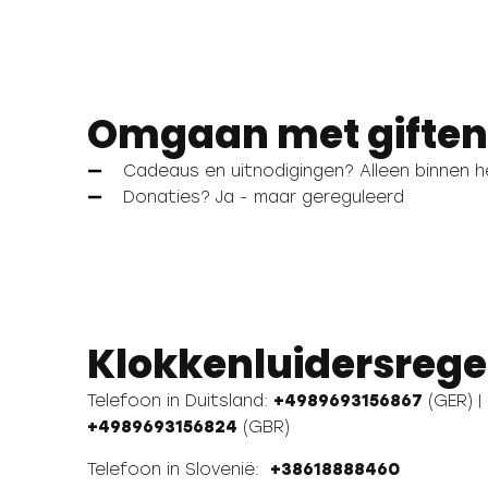
Omgaan met giften 
Cadeaus en uitnodigingen? Alleen binnen h
Donaties? Ja - maar gereguleerd
Klokkenluidersrege
Telefoon in Duitsland:
+4989693156867
(GER) |
+4989693156824
(GBR)
Telefoon in Slovenië:
+38618888460