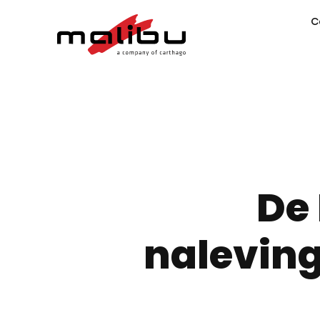
C
De
naleving