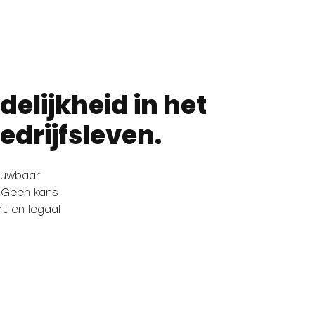
elijkheid in het
edrijfsleven.
ouwbaar
 Geen kans
nt en legaal