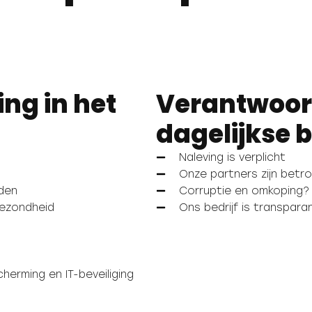
ng in het
Verantwoord
dagelijkse b
Naleving is verplicht
Onze partners zijn betr
den
Corruptie en omkoping?
gezondheid
Ons bedrijf is transpara
rming en IT-beveiliging