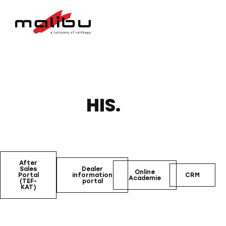
HIS.
After
Sales
Dealer
Online
Portal
information
CRM
Academie
(TEF-
portal
KAT)