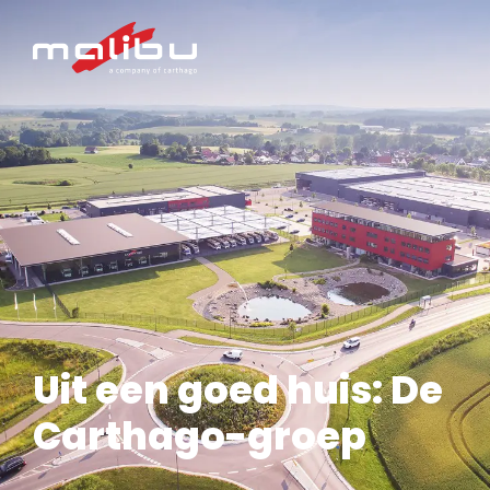
Uit een goed huis: De
Carthago-groep