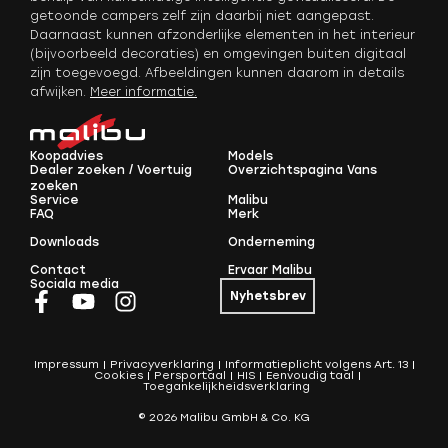
getoonde campers zelf zijn daarbij niet aangepast.
Daarnaast kunnen afzonderlijke elementen in het interieur
(bijvoorbeeld decoraties) en omgevingen buiten digitaal
zijn toegevoegd. Afbeeldingen kunnen daarom in details
afwijken.
Meer informatie
.
Koopadvies
Models
Dealer zoeken / Voertuig
Overzichtspagina Vans
zoeken
Service
Malibu
FAQ
Merk
Downloads
Onderneming
Contact
Ervaar Malibu
Sociala media
Nyhetsbrev
Impressum
Privacyverklaring
Informatieplicht volgens Art. 13
Cookies
Persportaal
HIS
Eenvoudig taal
Toegankelijkheidsverklaring
© 2026 Malibu GmbH & Co. KG