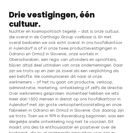
Drie vestigingen, één
cultuur.
Nuchter en kosmopolitisch tegelijk – dat is onze cultuur,
die overal in de Carthago Group voelbaar is. En met
overal bedoelen we ook echt overal. In ons hoofdkantoor
in Aulendorf is of in onze twee productievestigingen in
Odranci en Ormož in Slovenië, onze wortels in
Oberschwaben, een regio van uitvinders en oprichters,
blijven altijd deel uitmaken van onze ondernemingen. Daar
zijn we trots op en zien ze zowel als een verplichting als
een belofte. We communiceren dit naar al onze
werknemers – of het nu gaat om productie, verkoop,
administratie, marketing, ontwikkeling of zelfs de directie.
Over werknemers gesproken: momenteel hebben we iets
meer dan 1.500 mensen in dienst op ons hoofdkantoor in
Aulendorf met zijn grote verkooptentoonstelling en onze
fabrieken in Odranci en Ormož in Slovenië. Ook daarop zijn
we trots. Toen we in 1979 in Ravensburg begonnen, was een
dergelijke snelle ontwikkeling nog niet te voorzien. Dit
maakt ons des te enthousiaster en positiever over de
toekomst, die nu al spannende innovaties voor ons in