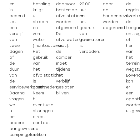
en
betaling
daarvoor
22.00
door
de
is
krijgt
bestemde
uur
de
regels
beperkt
u
afvalstations
en
hondenbezitter
overtr
tot
stroom
worden
het
worden
de
een
en
afgevoerd.
gebruik
opgeruimd.
toega
verblijf
vers
De
van
ontze
van
water
afvalwaterkraan
generatoren
of
twee
(muntautomaat).
van
is
hen
dagen
Het
de
verboden.
van
of
gebruik
camper
het
de
van
moet
terrein
duur
het
tijdens
wegstu
van
afvalstation
het
Boven
de
is
verblijf
kan
servicewerkzaamheden.
gratis.
gesloten
er
Daarna
Neem
blijven.
een
vragen
bij
opont
we
eventuele
worde
u
storingen
uitgev
om
direct
andere
contact
aangewezen
op
campingplaatsen
met