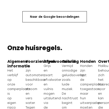
Naar de Google-beoordelingen
Onze huisregels.
Algemene
Voorzieningen
Afvalvoorziening
Geluid
Honden
Over
informatie
Er
Grijs
Vermijd
Honden
Malibu
Het
zijn
en
onnodige
zijn
behou
verblijf
automaten
zwart
geluidsoverlast
op
zich
op
beschikbaar
afvalwater
zoals
de
het
onze
voor
en
luide
camperplaats
huisre
camperplaats
stroom
vuilnis
muziek.
toegestaan,
voor
is
en
mogen
De
maar
en
op
vers
uitsluitend
nachtrust
hun
kan
eigen
water.
via
begint
uitwerpselen
perso
risico
Tegen
de
om
moeten
die