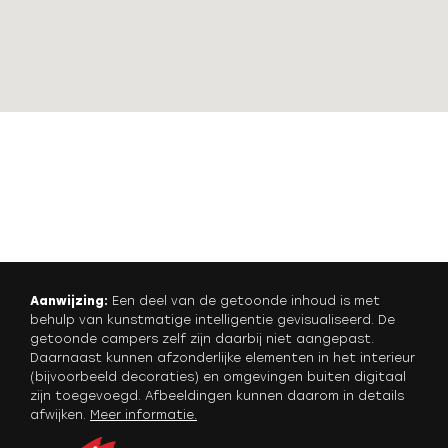
Aanwijzing:
Een deel van de getoonde inhoud is met
behulp van kunstmatige intelligentie gevisualiseerd. De
getoonde campers zelf zijn daarbij niet aangepast.
Daarnaast kunnen afzonderlijke elementen in het interieur
(bijvoorbeeld decoraties) en omgevingen buiten digitaal
zijn toegevoegd. Afbeeldingen kunnen daarom in details
afwijken.
Meer informatie
.