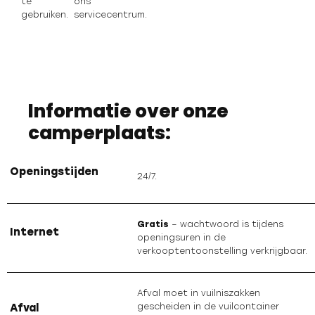
te
ons
gebruiken.
servicecentrum.
Informatie over onze
camperplaats:
Openingstijden
24/7.
Gratis
– wachtwoord is tijdens
Internet
openingsuren in de
verkooptentoonstelling verkrijgbaar.
Afval moet in vuilniszakken
Afval
gescheiden in de vuilcontainer