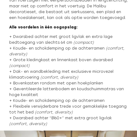
van voertuigen met eenpersoonsbedden in lengterichting,
maar niet op comfort in het voertuig. De Malibu
decoratieset, die bestaat uit sierkussens, een plaid en
een hoeslakenset, kan ook als optie worden toegevoegd.
Alle voordelen in één oogopslag:
+ Dwarsbed achter met groot ligvlak en extra lage
bedtoegang van slechts 64 cm
(compact)
+ Koude- en schokdemping op de achterramen
(comfort,
diversity)
+ Grote kledingkast en linnenkast boven dwarsbed
(compact)
+ Dak- en wandbekleding met exclusieve microvezel
klimaatvoering
(comfort, diversity)
+ Bovenkasten rondom met open hoekplanken
+ Geventileerde lattenbodem en koudschuimmatras van
hoge kwaliteit
+ Koude- en schokdemping op de achterramen
+ Flexibele verwijderbare trede voor gemakkelijke toegang
tot het bed
(comfort, diversity)
+ Dwarsbed achter “B160+” met extra groot ligvlak
(comfort, diversity)