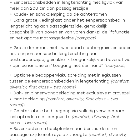
+ Eenpersoonsbedden in lengterichting met ligvlak van
meer dan 200 cm aan passagierszijde
+ Koude- en schokdemping op de achterramen
+ Extra grote kledingkast onder het eenpersoonsbed in
lengterichting aan passagierszijde, gemakkelijk
toegankelijk van boven en van voren dankzij de liftfunctie
en het aparte matrasgedeelte
(compact)
+ Grote dekenkast met twee aparte opbergruimtes onder
het eenpersoonsbed in lengterichting aan
bestuurderszijde, gemakkelijk toegankelijk van bovenaf via
klapmechanisme en “toegang met één hand”
(compact)
+ Optionele bedoppervlakuitbreiding met inlegkussen
tussen de eenpersoonsbedden in lengterichting
(comfort,
diversity, first class – two rooms)
+ Dak- en binnenwandbekleding met exclusieve microvezel
klimaatbekleding
(comfort, diversity, first class – two
rooms)
)
+ Comfortabele bedtoegang via volledig verwijderbare
instaptreden met bergruimte
(comfort, diversity, first
class – two rooms)
+ Bovenkasten en hoekplanken aan bestuurders- en
passagierszijde met royale zithoogte
(comfort, diversity,