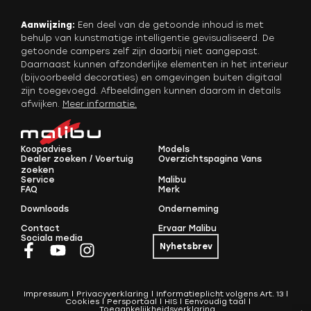
Aanwijzing:
Een deel van de getoonde inhoud is met
behulp van kunstmatige intelligentie gevisualiseerd. De
getoonde campers zelf zijn daarbij niet aangepast.
Daarnaast kunnen afzonderlijke elementen in het interieur
(bijvoorbeeld decoraties) en omgevingen buiten digitaal
zijn toegevoegd. Afbeeldingen kunnen daarom in details
afwijken.
Meer informatie
.
Koopadvies
Models
Dealer zoeken / Voertuig
Overzichtspagina Vans
zoeken
Service
Malibu
FAQ
Merk
Downloads
Onderneming
Contact
Ervaar Malibu
Sociala media
Nyhetsbrev
Impressum
Privacyverklaring
Informatieplicht volgens Art. 13
Cookies
Persportaal
HIS
Eenvoudig taal
Toegankelijkheidsverklaring