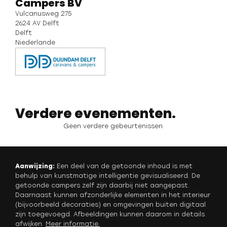
Campers BV
Vulcanusweg 275
2624 AV Delft
Delft
Niederlande
Verdere evenementen.
Geen verdere gebeurtenissen.
Aanwijzing:
Een deel van de getoonde inhoud is met
behulp van kunstmatige intelligentie gevisualiseerd. De
getoonde campers zelf zijn daarbij niet aangepast.
Daarnaast kunnen afzonderlijke elementen in het interieur
(bijvoorbeeld decoraties) en omgevingen buiten digitaal
zijn toegevoegd. Afbeeldingen kunnen daarom in details
afwijken.
Meer informatie
.