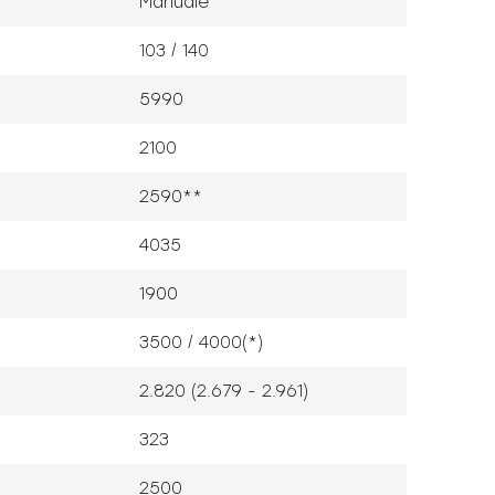
Manuale
103 / 140
5990
2100
2590**
4035
1900
3500 / 4000(*)
2.820 (2.679 - 2.961)
323
2500