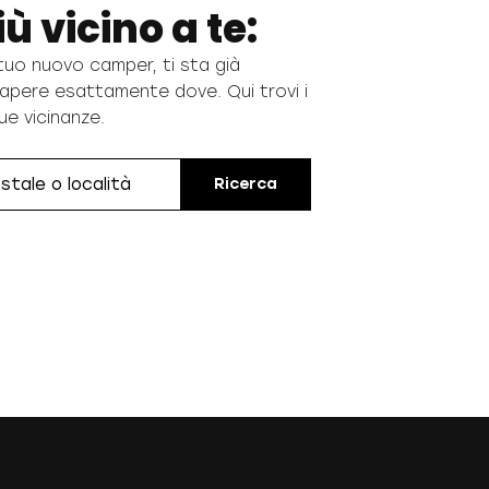
ù vicino a te:
l tuo nuovo camper, ti sta già
apere esattamente dove. Qui trovi i
ue vicinanze.
Ricerca