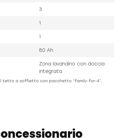
3
1
1
80 Ah
Zona lavandino con doccia
integrata
il tetto a soffietto con pacchetto “family-for-4”,
 concessionario