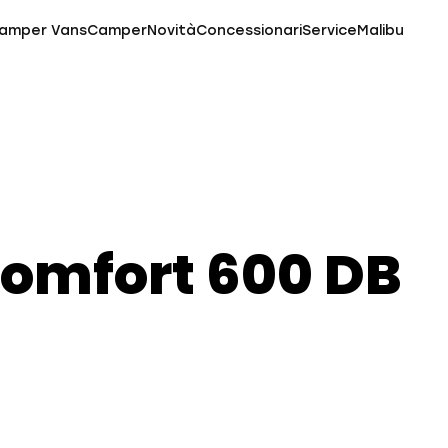
amper Vans
Camper
Novità
Concessionari
Service
Malibu
comfort 600 DB