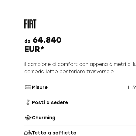
64.840
da
EUR*
Il campione di comfort con appena 6 metri di l
comodo letto posteriore trasversale.
Misure
L 5
Posti a sedere
Charming
Tetto a soffietto