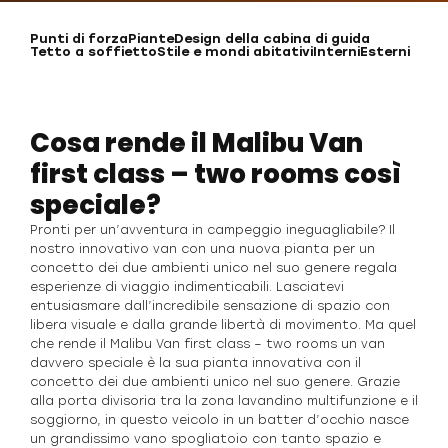
Punti di forza
Piante
Design della cabina di guida
Tetto a soffietto
Stile e mondi abitativi
Interni
Esterni
Cosa rende il Malibu Van
first class – two rooms così
speciale?
Pronti per un’avventura in campeggio ineguagliabile? Il
nostro innovativo van con una nuova pianta per un
concetto dei due ambienti unico nel suo genere regala
esperienze di viaggio indimenticabili. Lasciatevi
entusiasmare dall’incredibile sensazione di spazio con
libera visuale e dalla grande libertà di movimento. Ma quel
che rende il Malibu Van first class – two rooms un van
davvero speciale è la sua pianta innovativa con il
concetto dei due ambienti unico nel suo genere. Grazie
alla porta divisoria tra la zona lavandino multifunzione e il
soggiorno, in questo veicolo in un batter d’occhio nasce
un grandissimo vano spogliatoio con tanto spazio e