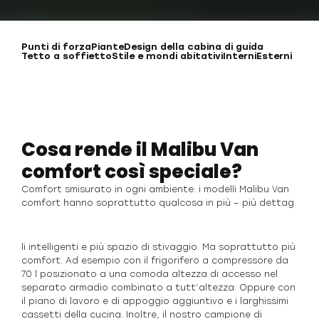
Punti di forza
Piante
Design della cabina di guida
Tetto a soffietto
Stile e mondi abitativi
Interni
Esterni
Cosa rende il Malibu Van
comfort così speciale?
Comfort smisurato in ogni ambiente: i modelli Malibu Van
comfort hanno soprattutto qualcosa in più – più dettag
li intelligenti e più spazio di stivaggio. Ma soprattutto più
comfort. Ad esempio con il frigorifero a compressore da
70 l posizionato a una comoda altezza di accesso nel
separato armadio combinato a tutt’altezza. Oppure con
il piano di lavoro e di appoggio aggiuntivo e i larghissimi
cassetti della cucina. Inoltre, il nostro campione di