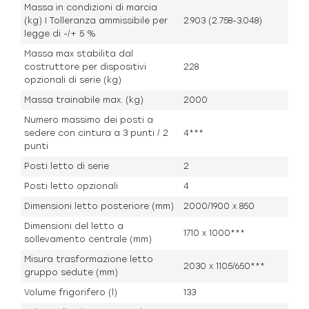
Massa in condizioni di marcia
(kg) I Tolleranza ammissibile per
2.903 (2.758-3.048)
legge di -/+ 5 %
Massa max stabilita dal
costruttore per dispositivi
228
opzionali di serie (kg)
Massa trainabile max. (kg)
2000
Numero massimo dei posti a
sedere con cintura a 3 punti / 2
4***
punti
Posti letto di serie
2
Posti letto opzionali
4
Dimensioni letto posteriore (mm)
2000/1900 x 850
Dimensioni del letto a
1710 x 1000***
sollevamento centrale (mm)
Misura trasformazione letto
2030 x 1105/650***
gruppo sedute (mm)
Volume frigorifero (l)
133