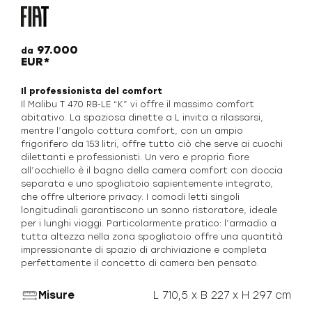
97.000
da
EUR*
Il professionista del comfort
Il Malibu T 470 RB-LE “K” vi offre il massimo comfort
abitativo. La spaziosa dinette a L invita a rilassarsi,
mentre l’angolo cottura comfort, con un ampio
frigorifero da 153 litri, offre tutto ciò che serve ai cuochi
dilettanti e professionisti. Un vero e proprio fiore
all’occhiello è il bagno della camera comfort con doccia
separata e uno spogliatoio sapientemente integrato,
che offre ulteriore privacy. I comodi letti singoli
longitudinali garantiscono un sonno ristoratore, ideale
per i lunghi viaggi. Particolarmente pratico: l’armadio a
tutta altezza nella zona spogliatoio offre una quantità
impressionante di spazio di archiviazione e completa
perfettamente il concetto di camera ben pensato.
Misure
L 710,5 x B 227 x H 297 cm