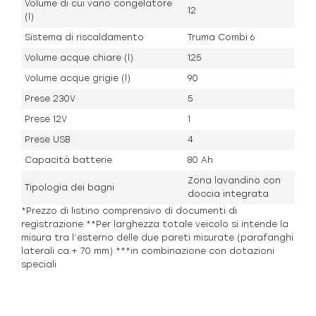
Volume di cui vano congelatore
12
(l)
Sistema di riscaldamento
Truma Combi 6
Volume acque chiare (l)
125
Volume acque grigie (l)
90
Prese 230V
5
Prese 12V
1
Prese USB
4
Capacità batterie
80 Ah
Zona lavandino con
Tipologia dei bagni
doccia integrata
*Prezzo di listino comprensivo di documenti di
registrazione **Per larghezza totale veicolo si intende la
misura tra l’esterno delle due pareti misurate (parafanghi
laterali ca.+ 70 mm) ***in combinazione con dotazioni
speciali