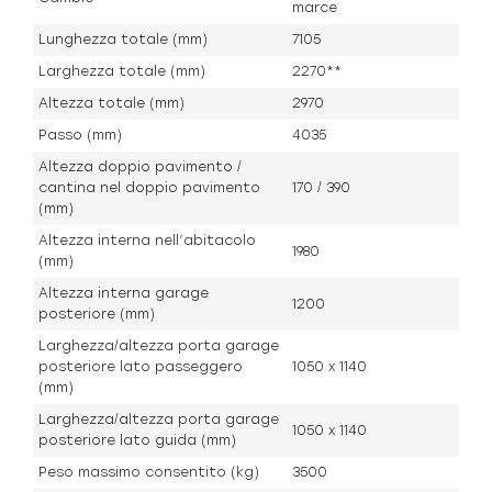
marce
Lunghezza totale (mm)
7105
Larghezza totale (mm)
2270**
Altezza totale (mm)
2970
Passo (mm)
4035
Altezza doppio pavimento /
cantina nel doppio pavimento
170 / 390
(mm)
Altezza interna nell’abitacolo
1980
(mm)
Altezza interna garage
1200
posteriore (mm)
Larghezza/altezza porta garage
posteriore lato passeggero
1050 x 1140
(mm)
Larghezza/altezza porta garage
1050 x 1140
posteriore lato guida (mm)
Peso massimo consentito (kg)
3500