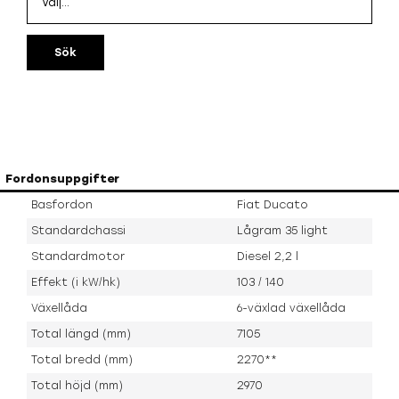
Sök
Fordonsuppgifter
Basfordon
Fiat Ducato
Standardchassi
Lågram 35 light
Standardmotor
Diesel 2,2 l
Effekt (i kW/hk)
103 / 140
Växellåda
6-växlad växellåda
Total längd (mm)
7105
Total bredd (mm)
2270**
Total höjd (mm)
2970