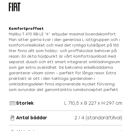
Komfortproffset
Malibu T 470 RB-LE ”K“ erbjuder maximal boendekomfort.
Man sitter gärna kvar i den generösa L-sittgruppen och i
komfortvinkelköket och med det rymliga kylskåpet på 153
liter finns allt som hobby- och proffskockar behöver på
resan. En äkta höjdpunkt är vårt komfortraumbad med
separat dusch och ett smart integrerat omklädningsrum
som ger extra avskildhet. De bekväma enkelbäddarna
garanterar vilsam sömn – perfekt för långa resor. Extra
praktiskt är att i den takhöga garderoben i
omklädningsdelen finns imponerande mycket förvaring
som avrundar det genomtänkta rumskonceptet perfekt.
Storlek
L 710,5 x B 227 x H 297 cm
Antal bäddar
2 / 4 (standard/tillval)