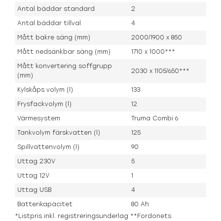
Antal bäddar standard
2
Antal bäddar tillval
4
Mått bakre säng (mm)
2000/1900 x 850
Mått nedsänkbar säng (mm)
1710 x 1000***
Mått konvertering soffgrupp
2030 x 1105/650***
(mm)
Kylskåps volym (l)
133
Frysfackvolym (l)
12
Värmesystem
Truma Combi 6
Tankvolym färskvatten (l)
125
Spillvattenvolym (l)
90
Uttag 230V
5
Uttag 12V
1
Uttag USB
4
Batterikapacitet
80 Ah
*Listpris inkl. registreringsunderlag **Fordonets