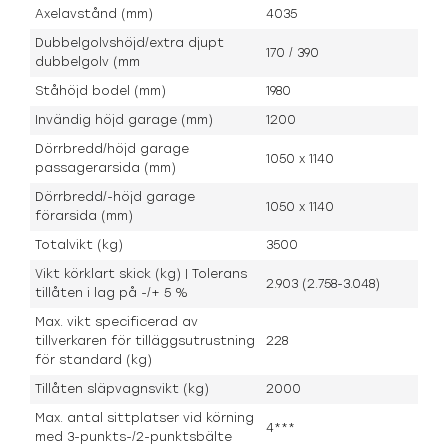
Axelavstånd (mm)
4035
Dubbelgolvshöjd/extra djupt
170 / 390
dubbelgolv (mm
Ståhöjd bodel (mm)
1980
Invändig höjd garage (mm)
1200
Dörrbredd/höjd garage
1050 x 1140
passagerarsida (mm)
Dörrbredd/-höjd garage
1050 x 1140
förarsida (mm)
Totalvikt (kg)
3500
Vikt körklart skick (kg) | Tolerans
2.903 (2.758-3.048)
tillåten i lag på -/+ 5 %
Max. vikt specificerad av
tillverkaren för tilläggsutrustning
228
för standard (kg)
Tillåten släpvagnsvikt (kg)
2000
Max. antal sittplatser vid körning
4***
med 3-punkts-/2-punktsbälte