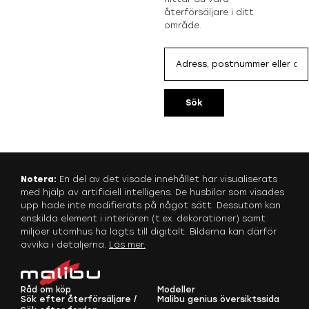
återförsäljare i ditt
område.
Sök
Notera:
En del av det visade innehållet har visualiserats
med hjälp av artificiell intelligens. De husbilar som visades
upp hade inte modifierats på något sätt. Dessutom kan
enskilda element i interiören (t.ex. dekorationer) samt
miljöer utomhus ha lagts till digitalt. Bilderna kan därför
avvika i detaljerna.
Läs mer.
Råd om köp
Modeller
Sök efter återförsäljare /
Malibu genius översiktssida