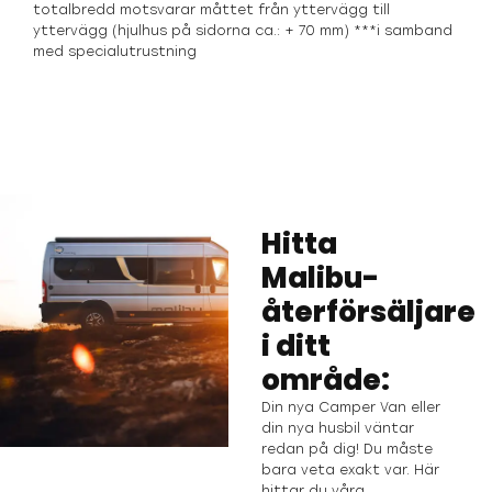
totalbredd motsvarar måttet från yttervägg till
yttervägg (hjulhus på sidorna ca.: + 70 mm) ***i samband
med specialutrustning
Hitta
Malibu-
återförsäljare
i ditt
område:
Din nya Camper Van eller
din nya husbil väntar
redan på dig! Du måste
bara veta exakt var. Här
hittar du våra