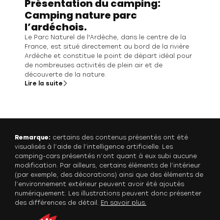
Présentation du camping:
Camping nature parc
l’ardéchois.
Le Parc Naturel de l'Ardèche, dans le centre de la
France, est situé directement au bord de la rivière
Ardèche et constitue le point de départ idéal pour
de nombreuses activités de plein air et de
découverte de la nature.
Lire la suite
Remarque:
certains des contenus présentés ont été
visualisés à l’aide de l’intelligence artificielle. Les
camping-cars présentés n’ont quant à eux subi aucune
modification. Par ailleurs, certains éléments de l’intérieur
(par exemple, des décorations) ainsi que des éléments de
l’environnement extérieur peuvent avoir été ajoutés
numériquement. Les illustrations peuvent donc présenter
des différences de détail.
En savoir plus.