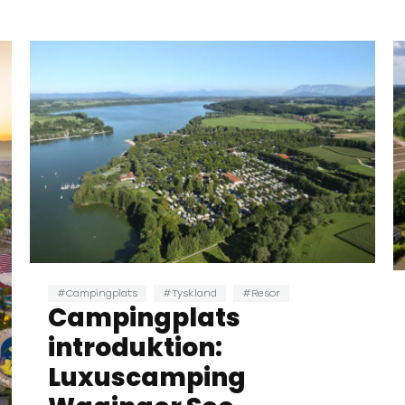
Campingplats
Tyskland
Resor
Campingplats
introduktion:
Luxuscamping