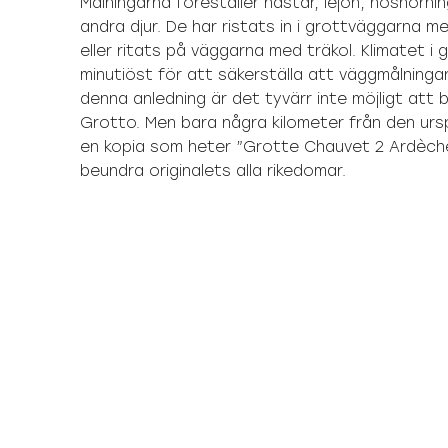
Målningarna föreställer hästar, lejon, noshörni
andra djur. De har ristats in i grottväggarna me
eller ritats på väggarna med träkol. Klimatet i
minutiöst för att säkerställa att väggmålningar
denna anledning är det tyvärr inte möjligt att
Grotto. Men bara några kilometer från den ursp
en kopia som heter ”Grotte Chauvet 2 Ardèch
beundra originalets alla rikedomar.