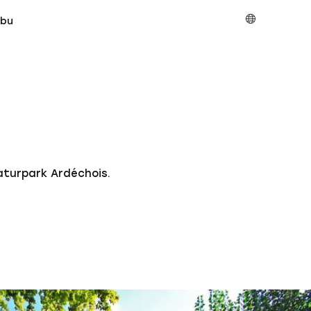
ibu
turpark Ardéchois.