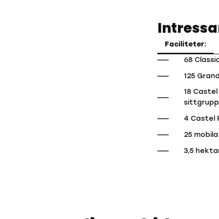
Intressa
Faciliteter:
68 Classi
125 Grand
18 Castel
sittgrup
4 Castel 
25 mobila
3,5 hekt