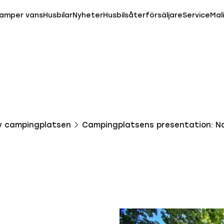
amper vans
Husbilar
Nyheter
Husbilsåterförsäljare
Service
Mal
v campingplatsen
Campingplatsens presentation: Na