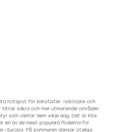
ta hotspot för kanotister: nybörjare och
r hittar säkra och mer utmanande områden
ntyr som väntar dem varje dag. Det är inte
är en av de mest populära floderna för
r i Europa. På sommaren dansar otaliga