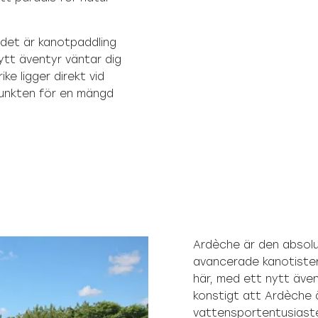
 det är kanotpaddling
nytt äventyr väntar dig
ke ligger direkt vid
unkten för en mängd
Ardèche är den absolu
avancerade kanotiste
här, med ett nytt äve
konstigt att Ardèche 
vattensportentusiaste