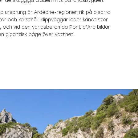
 de skuggiga träden mitt på landsbygden.
ska ursprung är Ardèche-regionen rik på bisarra
tor och karsthål. Klippväggar leder kanotister
en, och vid den världsberömda Pont d’Arc bildar
 en gigantisk båge över vattnet.