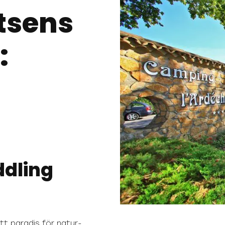
tsens
:
dling
tt paradis för natur-