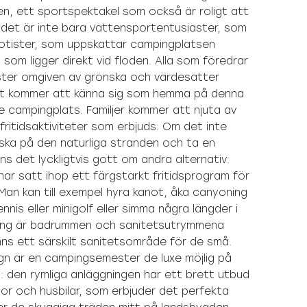
en, ett sportspektakel som också är roligt att
 det är inte bara vattensportentusiaster, som
otister, som uppskattar campingplatsen
som ligger direkt vid floden. Alla som föredrar
mester omgiven av grönska och värdesätter
et kommer att känna sig som hemma på denna
e campingplats. Familjer kommer att njuta av
ritidsaktiviteter som erbjuds: Om det inte
laska på den naturliga stranden och ta en
ns det lyckligtvis gott om andra alternativ:
ar satt ihop ett färgstarkt fritidsprogram för
Man kan till exempel hyra kanot, åka canyoning
tennis eller minigolf eller simma några längder i
ong är badrummen och sanitetsutrymmena
ns ett särskilt sanitetsområde för de små.
n är en campingsemester de luxe möjlig på
: den rymliga anläggningen har ett brett utbud
or och husbilar, som erbjuder det perfekta