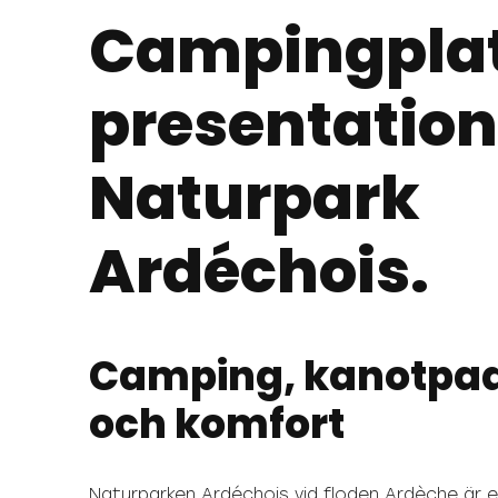
Campingpla
presentation
Naturpark
Ardéchois.
Camping, kanotpad
och komfort
Naturparken Ardéchois vid floden Ardèche är e