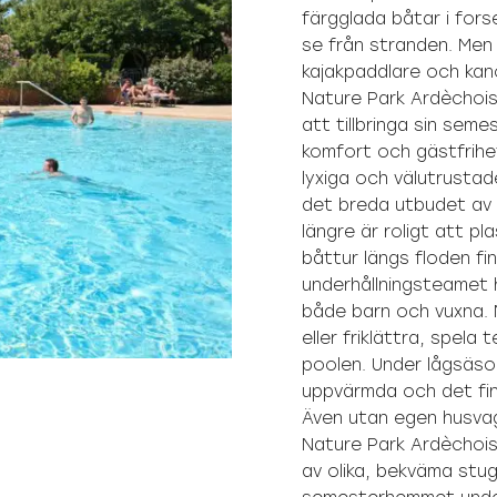
färgglada båtar i fors
se från stranden. Men
kajakpaddlare och kan
Nature Park Ardèchois 
att tillbringa sin se
komfort och gästfrih
lyxiga och välutrustad
det breda utbudet av f
längre är roligt att p
båttur längs floden fin
underhållningsteamet h
både barn och vuxna. 
eller friklättra, spela 
poolen. Under lågsäs
uppvärmda och det fin
Även utan egen husvag
Nature Park Ardèchois
av olika, bekväma stug