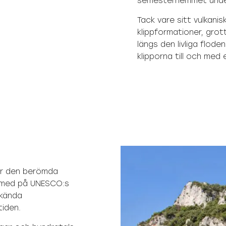
semesterhemmet under
Tack vare sitt vulkani
klippformationer, grot
längs den livliga flod
klipporna till och med
ger den berömda
 med på UNESCO:s
 kända
tiden.