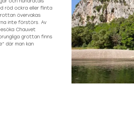
ngar och hundratals
d röd ockra eller flinta
 grottan övervakas
na inte förstörs. Av
 besöka Chauvet
rungliga grottan finns
e” där man kan