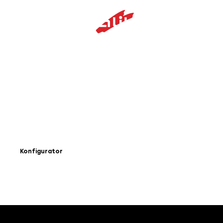
HUSBILSVANEN:
MALIBU GENIUS.
VI HAR TÄNKT UTÖVER GRÄNSERNA FÖR DET
MÖJLIGA.
Konfigurator