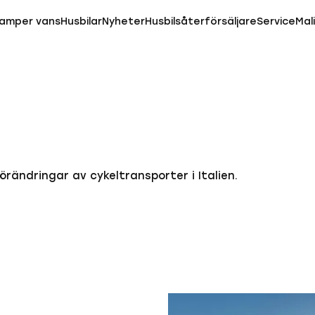
amper vans
Husbilar
Nyheter
Husbilsåterförsäljare
Service
Mal
örändringar av cykeltransporter i Italien.