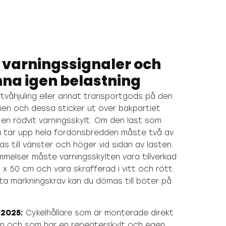
 varningssignaler och
nna igen belastning
tvåhjuling eller annat transportgods på den
alien och dessa sticker ut över bakpartiet
n rödvit varningsskylt. Om den last som
å tar upp hela fordonsbredden måste två av
as till vänster och höger vid sidan av lasten.
ämmelser måste varningsskylten vara tillverkad
 x 50 cm och vara skrafferad i vitt och rött.
a märkningskrav kan du dömas till böter på
 2025:
Cykelhållare som är monterade direkt
en och som har en repeaterskylt och egen