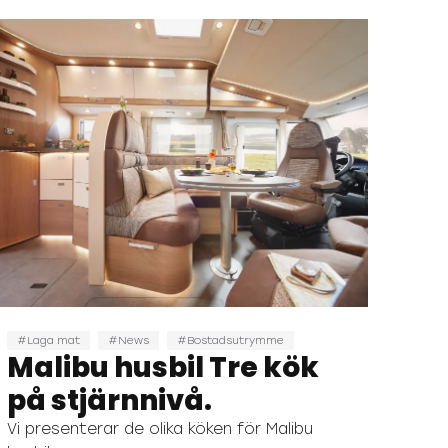
Laga mat
News
Bostadsutrymme
Malibu husbil Tre kök
på stjärnnivå.
Vi presenterar de olika köken för Malibu