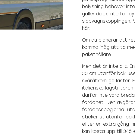
belysning behöver inte
gäller dock inte för cy
släpvagnskopplingen. V
här.
Om du planerar att resa
komma ihåg att ta med
pakethållare.
Men det är inte allt. En
30 cm utanför bakljuse
svåråtkomliga laster. 
italienska lagstiftaren
därför inte vara breda
fordonet. Den avgöran
fordonsspeglarna, uta
sticker ut utanför bak
efter en extra gång inn
kan kosta upp till 345 