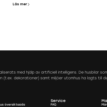
Läs mer
aliserats med hjälp av artificiell intelligens. De husbilar
(t.ex. dekorationer) samt miljöer utomhus ha lagts till digi
Service
Ma
ius översiktssida
FAQ
Mä