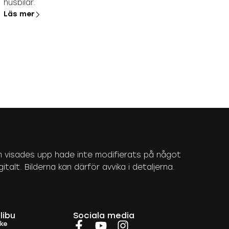
husbilar.
Läs mer
 som visades upp hade inte modifierats på något
talt. Bilderna kan därför avvika i detaljerna.
libu
Sociala media
rke