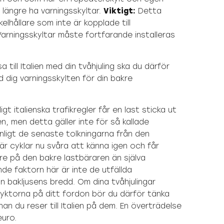
 längre ha varningsskyltar.
Viktigt:
Detta
kelhållare som inte är kopplade till
arningsskyltar måste fortfarande installeras
 till Italien med din tvåhjuling ska du därför
 dig varningsskylten för din bakre
ligt italienska trafikregler får en last sticka ut
n, men detta gäller inte för så kallade
Enligt de senaste tolkningarna från den
 är cyklar nu svåra att känna igen och får
re på den bakre lastbäraren än själva
de faktorn här är inte de utfällda
n bakljusens bredd. Om dina tvåhjulingar
lyktorna på ditt fordon bör du därför tänka
an du reser till Italien på dem. En överträdelse
euro.