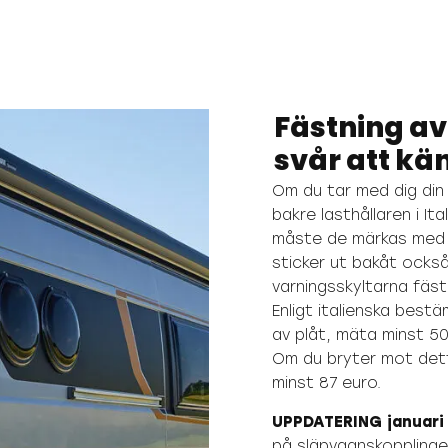
Fästning av
svår att kä
Om du tar med dig din 
bakre lasthållaren i It
måste de märkas med e
sticker ut bakåt ocks
varningsskyltarna fäst
Enligt italienska best
av plåt, mäta minst 50
Om du bryter mot dett
minst 87 euro.
UPPDATERING januari
på släpvagnskoppling