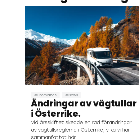
Utomlands
News
Ändringar av vägtullar
i Österrike.
Vid årsskiftet skedde en rad förändringar
av vägtullsreglerna i Österrike, vilka vi har
sammanfattat här.