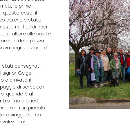
nati, le prime
 questo caso, il
cco perché è stato
esterna. I caldi baci
contraltare alle salate
torante della piazza,
ssiva degustazione di
o stati consegnati
l signor Geiger
o è arrivato il
paggio di sei veicoli
si quando è al
tro fino a lunedì.
nsieme in un piccolo
 loro viaggio verso
evolezza che il