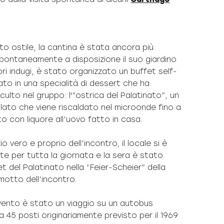
o ostile, la cantina è stata ancora più
pontaneamente a disposizione il suo giardino
ori indugi, è stato organizzato un buffet self-
ato in una specialità di dessert che ha
culto nel gruppo: l'”ostrica del Palatinato”, un
lato che viene riscaldato nel microonde fino a
o con liquore all’uovo fatto in casa.
zio vero e proprio dell’incontro, il locale si è
e per tutta la giornata e la sera è stato
et del Palatinato nella “Feier-Scheier” della
 motto dell’incontro.
evento è stato un viaggio su un autobus
a 45 posti originariamente previsto per il 1969