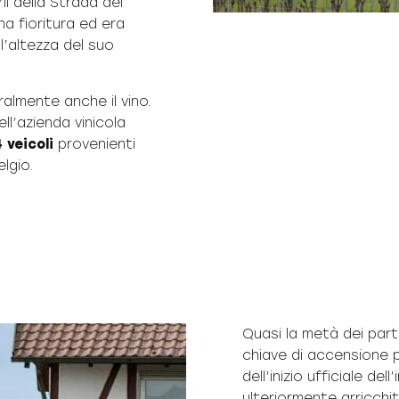
i della Strada del
na fioritura ed era
ll’altezza del suo
ralmente anche il vino.
ll’azienda vinicola
 veicoli
provenienti
lgio.
Quasi la metà dei part
chiave di accensione p
dell’inizio ufficiale del
ulteriormente arricchi