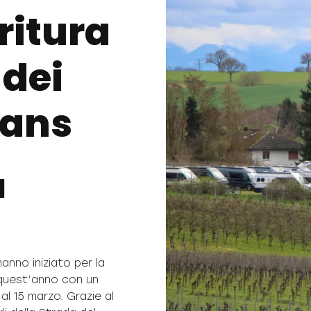
oritura
 dei
Fans
l
anno iniziato per la
i quest’anno con un
 al 15 marzo. Grazie al