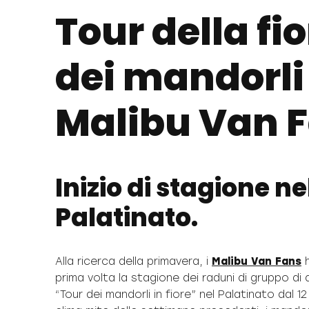
Tour della fi
dei mandorli
Malibu Van 
Inizio di stagione ne
Palatinato.
Alla ricerca della primavera, i
Malibu Van Fans
h
prima volta la stagione dei raduni di gruppo d
“Tour dei mandorli in fiore” nel Palatinato dal 12