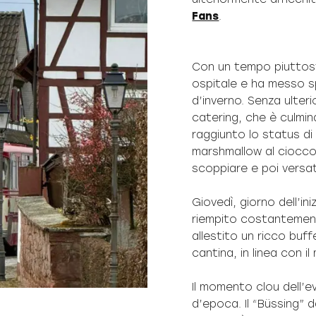
Fans
.
Con un tempo piuttost
ospitale e ha messo s
d’inverno. Senza ulteri
catering, che è culmin
raggiunto lo status di 
marshmallow al ciocco
scoppiare e poi versat
Giovedì, giorno dell’ini
riempito costantement
allestito un ricco buff
cantina, in linea con il
Il momento clou dell’
d’epoca. Il “Büssing” d