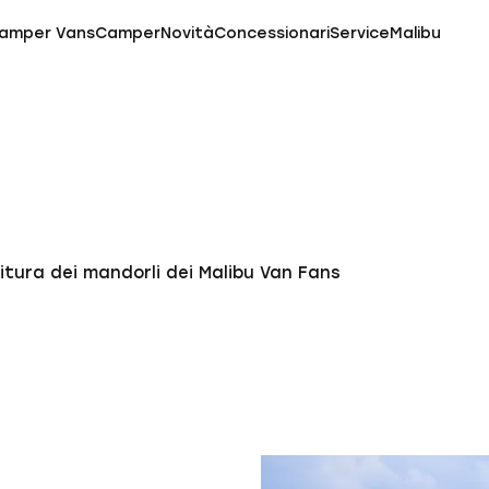
amper Vans
Camper
Novità
Concessionari
Service
Malibu
ritura dei mandorli dei Malibu Van Fans