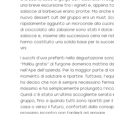
una breve escursione tra i vigneti e, appena tor
salsicce al barbecue erano pronte. Ma anche in
nuovo dessert cult del gruppo era un must. E
rapidamente aggiunto un microonde alla cucina 
di cioccolato allo zabaione sono stati il dolce 
salsicce e, insieme alla successiva cena nel ris
hanno costituito una solida base per la succe
vini.
I succhi d’uva preferiti nella degustazione son
“Malibu gratis” al furgone domenica mattina da
nell’Ape dell’azienda. Per la maggior parte di lor
momento di salutare e ripartire. Tuttavia, l’equi
ha deciso che non è sempre necessario fermar
massimo e ha semplicemente prolungato l’incon
Quindi c’è stata un’ultima accogliente serata i
gruppo, fino a quando tutti sono ripartiti per il
casa o verso il futuro, confortati dalla consap
prossimo incontro non tarderà ad arrivare.