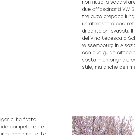
non riuscì a soddisfar
due affascinanti VW Bu
tre auto d’epoca lungo
un’atmosfera così retr
di pantaloni svasati! 
del Vino tedesca a S
Wissembourg in Alsazia
con due guide cittadi
sosta in un’originale 
stile, ma anche ben me
eiger ci ha fatto
grande competenza e
guito, abbiamo fatto