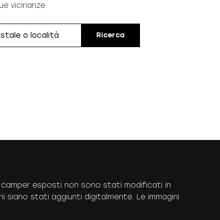
ue vicinanze.
Ricerca
. I camper esposti non sono stati modificati in
i siano stati aggiunti digitalmente. Le immagini