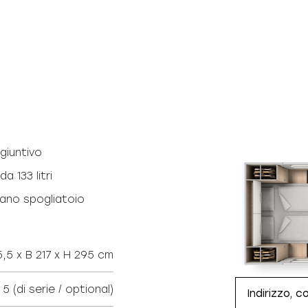
giuntivo
 133 litri
ano spogliatoio
5,5 x B 217 x H 295 cm
/ 5 (di serie / optional)