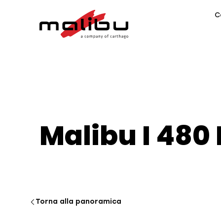
C
Malibu I 480 
Torna alla panoramica