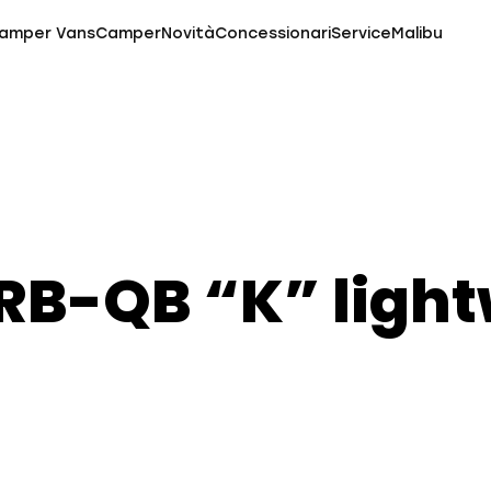
amper Vans
Camper
Novità
Concessionari
Service
Malibu
RB-QB “K” light