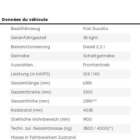
Données du véhicule
Basisfahrzeug
Fiat Ducato
Serienfahrgestell
35 light
Basismotorisierung
Diesel 2,2 l
Getriebe
Schaltgetriebe
Auswählen...
Frontantrieb
Leistung (in kW/PS)
103 / 140
Gesamtlänge (mm)
6355
Gesamtbreite (mm)
2100
Gesamthöhe (mm)
2590**
Radstand (mm)
4035
Stehhöhe Wohnbereich (mm)
1900
Techn. zul. Gesamtmasse (kg)
3500 / 4000(*)
Masse in fahrbereitem Zustand