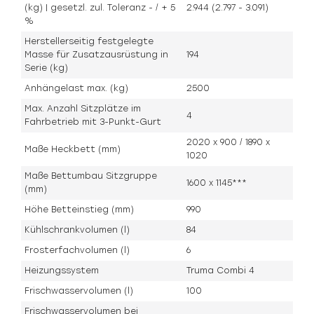
(kg) | gesetzl. zul. Toleranz - / + 5
2.944 (2.797 - 3.091)
%
Herstellerseitig festgelegte
Masse für Zusatzausrüstung in
194
Serie (kg)
Anhängelast max. (kg)
2500
Max. Anzahl Sitzplätze im
4
Fahrbetrieb mit 3-Punkt-Gurt
2020 x 900 / 1890 x
Maße Heckbett (mm)
1020
Maße Bettumbau Sitzgruppe
1600 x 1145***
(mm)
Höhe Betteinstieg (mm)
990
Kühlschrankvolumen (l)
84
Frosterfachvolumen (l)
6
Heizungssystem
Truma Combi 4
Frischwasservolumen (l)
100
Frischwasservolumen bei