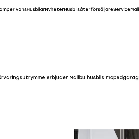
amper vans
Husbilar
Nyheter
Husbilsåterförsäljare
Service
Mal
örvaringsutrymme erbjuder Malibu husbils mopedgarag