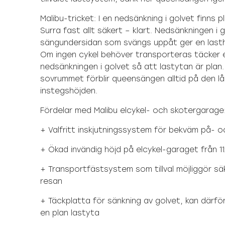
Malibu-tricket: I en nedsänkning i golvet finns p
Surra fast allt säkert – klart. Nedsänkningen i 
sängundersidan som svängs uppåt ger en lasthö
Om ingen cykel behöver transporteras täcker 
nedsänkningen i golvet så att lastytan är plan. 
sovrummet förblir queensängen alltid på den l
instegshöjden.
Fördelar med Malibu elcykel- och skotergarage
+ Valfritt inskjutningssystem för bekväm på- o
+ Ökad invändig höjd på elcykel-garaget från 112 
+ Transportfästsystem som tillval möjliggör sä
resan
+ Täckplatta för sänkning av golvet, kan där
en plan lastyta