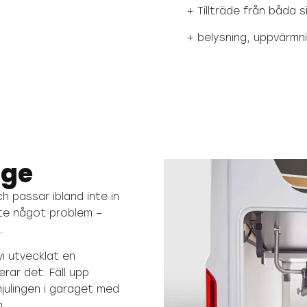
+ Tillträde från båda s
+ belysning, uppvärmni
age
ch passar ibland inte in
nte något problem –
.
i utvecklat en
erar det: Fäll upp
julingen i garaget med
n.