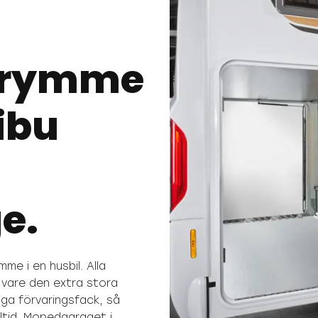
utrymme
ibu
e.
mme i en husbil. Alla
 vare den extra stora
iga förvaringsfack, så
tid. Mopedgaraget i