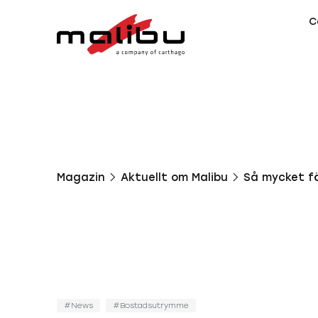
C
Magazin
Aktuellt om Malibu
Så mycket f
News
Bostadsutrymme