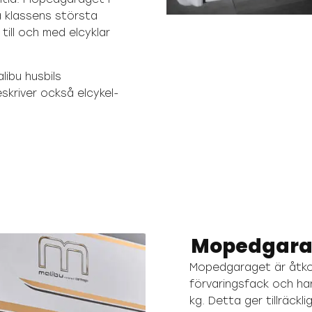
nå klassens största
till och med elcyklar
libu husbils
skriver också elcykel-
Mopedgarag
Mopedgaraget är åtko
förvaringsfack och har
kg. Detta ger tillräckl