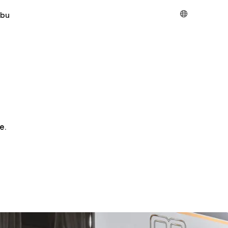
ibu
e.