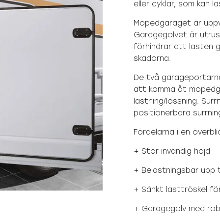
eller cyklar, som kan 
Mopedgaraget är uppvä
Garagegolvet är utrus
förhindrar att lasten 
skadorna.
De två garageportarn
att komma åt mopedga
lastning/lossning. Sur
positionerbara surrnin
Fördelarna i en överbli
+ Stor invändig höjd
+ Belastningsbar upp t
+ Sänkt lasttröskel fö
+ Garagegolv med rob