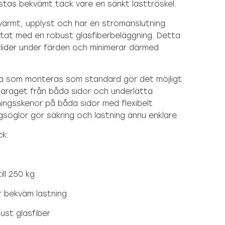
lastas bekvämt tack vare en sänkt lasttröskel.
rmt, upplyst och har en strömanslutning.
tat med en robust glasfiberbeläggning. Detta
glider under färden och minimerar därmed
a som monteras som standard gör det möjligt
raget från båda sidor och underlätta
rningsskenor på båda sidor med flexibelt
gsöglor gör säkring och lastning ännu enklare.
ck:
ill 250 kg
r bekväm lastning
ust glasfiber