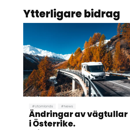
Ytterligare bidrag
Utomlands
News
Ändringar av vägtullar
i Österrike.