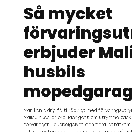
Så mycket
förvarings
erbjuder Mal
husbils
mopedgarag
Man kan aldrig få tillräckligt med förvaringsutry
Malibu husbilar erbjuder gott om utrymme tack
förvaringen i dubbelgolvet och flera lättåtkoml
att semesterbagaget kan stuvas undan på noll