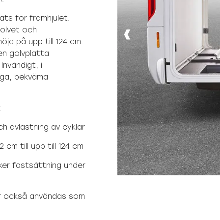
lats för framhjulet.
golvet och
jd på upp till 124 cm.
en golvplatta
Invändigt, i
åga, bekväma
:
ch avlastning av cyklar
cm till upp till 124 cm
ker fastsättning under
för också användas som