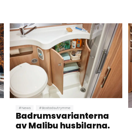
News
Bostadsutrymme
Badrumsvarianterna
av Malibu husbilarna.