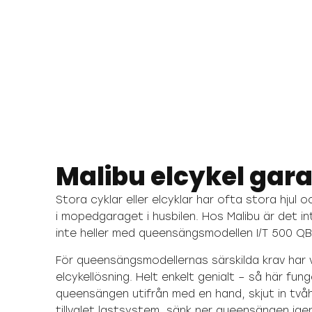
Malibu elcykel gar
Stora cyklar eller elcyklar har ofta stora hjul o
i mopedgaraget i husbilen. Hos Malibu är det i
inte heller med queensängsmodellen I/T 500 QB
För queensängsmodellernas särskilda krav har v
elcykellösning. Helt enkelt genialt – så här fung
queensängen utifrån med en hand, skjut in tvåh
tillvalet lastsystem, sänk ner queensängen ige