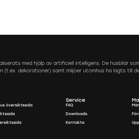
aliserats med hjälp av artificiell intelligens. De husbilar
(t.ex. dekorationer) samt miljöer utomhus ha lagts till digi
Service
Ma
ius översiktssida
FAQ
Mä
iktssida
Downloads
För
ersiktssida
Kontakta
Upp