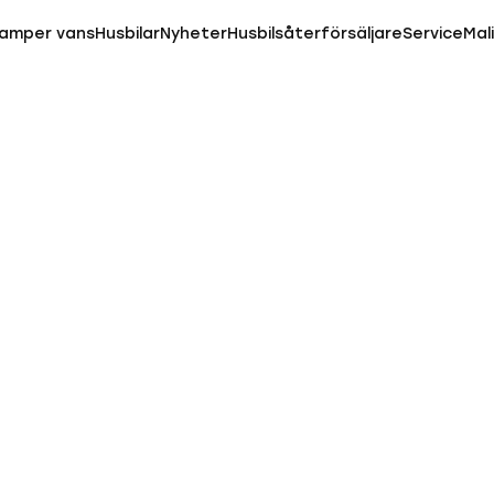
amper vans
Husbilar
Nyheter
Husbilsåterförsäljare
Service
Mal