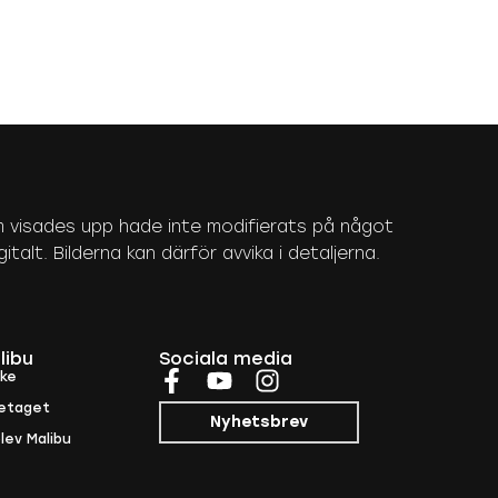
 som visades upp hade inte modifierats på något
talt. Bilderna kan därför avvika i detaljerna.
libu
Sociala media
rke
etaget
Nyhetsbrev
lev Malibu