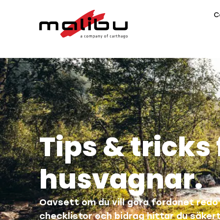
C
Tips & tricks
husvagnar.
Oavsett om du vill göra fordonet redo 
checklistor och bidrag hittar du säker