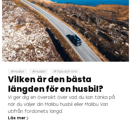
Husbil
Husbil
Tips och trix
Vilken är den bästa
längden för en husbil?
Vi ger dig en översikt över vad du kan tänka på
när du väljer din Malibu husbil eller Malibu Van
utifrån fordonets längd.
Läs mer