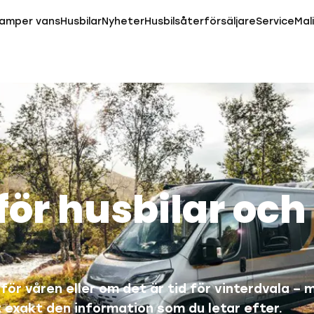
amper vans
Husbilar
Nyheter
Husbilsåterförsäljare
Service
Mal
 för husbilar och
för våren eller om det är tid för vinterdvala – 
t exakt den information som du letar efter.