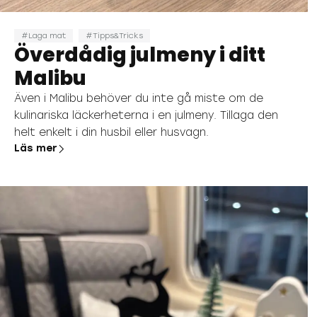
Laga mat
Tipps&Tricks
Överdådig julmeny i ditt
Malibu
Även i Malibu behöver du inte gå miste om de
kulinariska läckerheterna i en julmeny. Tillaga den
helt enkelt i din husbil eller husvagn.
Läs mer